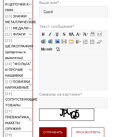
Ваше имя
*
И ЦЕПОЧКИ К
НИМ
[20]
ЗНАЧКИ
МЕТАЛЛИЧЕСКИЕ
Текст сообщения
*
[21]
МЕДАЛИ
[22]
ФЛАГИ
[23]
ШЕЛКОГРАФИЯ
(шевроны и
вымпелы)
[24]
"ФОЛЬГА"
И ПРОЧИЕ
НАШИВКИ
[25]
ПОВЯЗКИ
НАРУКАВНЫЕ
[26]
Символы на картинке
*
СОПУТСТВУЮЩИЕ
ТОВАРЫ
[27]
ПНЕВМАТИКА,
МАКЕТЫ
ОРУЖИЯ
[28]