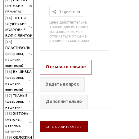
ПРЯЖКИ К
РЕМНЯМ
Поделиться
[14]
ЛЕНТЫ
Цена действительна
ОРДЕНСКИЕ
только для интернет-
МУАРОВЫЕ,
магазина и может
ВОП С ЛЕНТОЙ
отличаться от цен в
розничных магазинах
[15]
ПЛАСТИЗОЛЬ
(шевроны,
нашивки,
вымпелы)
Отзывы о товаре
[16]
ВЫШИВКА
(шевроны,
нашивки,
Задать вопрос
вымпелы)
[17]
ТКАНЫЕ
Дополнительно
(шевроны,
нашивки)
[18]
ЖЕТОНЫ
(жетоны,
резинки,
ОСТАВИТЬ ОТЗЫВ
цепочки)
[19]
ОБЛОЖКИ