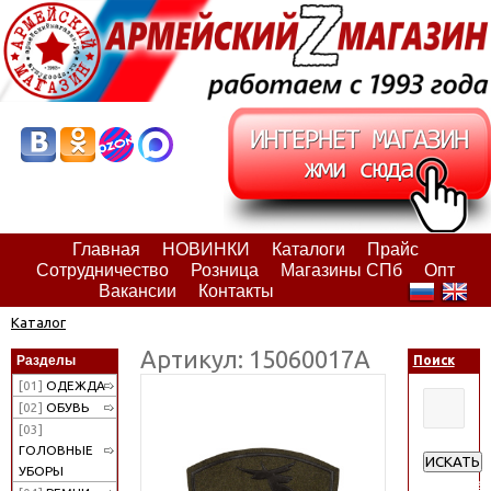
Главная
НОВИНКИ
Каталоги
Прайс
Сотрудничество
Розница
Магазины СПб
Опт
Вакансии
Контакты
Каталог
Артикул: 15060017А
Разделы
Поиск
[01]
ОДЕЖДА
[02]
ОБУВЬ
[03]
ГОЛОВНЫЕ
ИСКАТЬ
УБОРЫ
Расширен