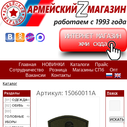
Главная
НОВИНКИ
Каталоги
Прайс
Сотрудничество
Розница
Магазины СПб
Опт
Вакансии
Контакты
Каталог
Артикул: 15060011А
Разделы
Поиск
[01]
ОДЕЖДА
[02]
ОБУВЬ
[03]
ГОЛОВНЫЕ
ИСКАТЬ
УБОРЫ
Расширен