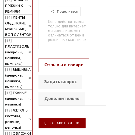
ПРЯЖКИ К
РЕМНЯМ
Поделиться
[14]
ЛЕНТЫ
Цена действительна
ОРДЕНСКИЕ
только для интернет-
МУАРОВЫЕ,
магазина и может
ВОП С ЛЕНТОЙ
отличаться от цен в
розничных магазинах
[15]
ПЛАСТИЗОЛЬ
(шевроны,
нашивки,
вымпелы)
Отзывы о товаре
[16]
ВЫШИВКА
(шевроны,
нашивки,
Задать вопрос
вымпелы)
[17]
ТКАНЫЕ
Дополнительно
(шевроны,
нашивки)
[18]
ЖЕТОНЫ
(жетоны,
резинки,
ОСТАВИТЬ ОТЗЫВ
цепочки)
[19]
ОБЛОЖКИ