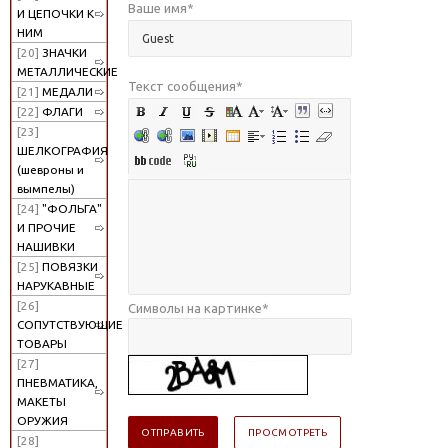
Ваше имя
*
И ЦЕПОЧКИ К
НИМ
[20]
ЗНАЧКИ
МЕТАЛЛИЧЕСКИЕ
Текст сообщения
*
[21]
МЕДАЛИ
[22]
ФЛАГИ
[23]
ШЕЛКОГРАФИЯ
(шевроны и
вымпелы)
[24]
"ФОЛЬГА"
И ПРОЧИЕ
НАШИВКИ
[25]
ПОВЯЗКИ
НАРУКАВНЫЕ
[26]
Символы на картинке
*
СОПУТСТВУЮЩИЕ
ТОВАРЫ
[27]
ПНЕВМАТИКА,
МАКЕТЫ
ОРУЖИЯ
[28]