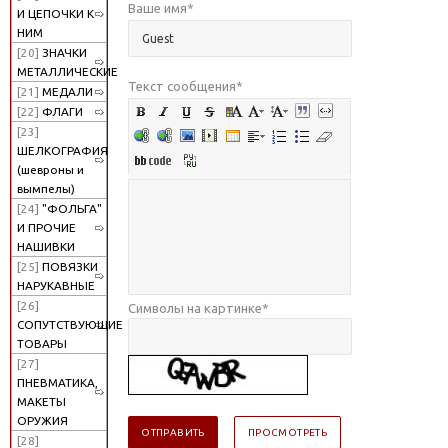
Ваше имя
*
И ЦЕПОЧКИ К
НИМ
[20]
ЗНАЧКИ
МЕТАЛЛИЧЕСКИЕ
Текст сообщения
*
[21]
МЕДАЛИ
[22]
ФЛАГИ
[23]
ШЕЛКОГРАФИЯ
(шевроны и
вымпелы)
[24]
"ФОЛЬГА"
И ПРОЧИЕ
НАШИВКИ
[25]
ПОВЯЗКИ
НАРУКАВНЫЕ
[26]
Символы на картинке
*
СОПУТСТВУЮЩИЕ
ТОВАРЫ
[27]
ПНЕВМАТИКА,
МАКЕТЫ
ОРУЖИЯ
[28]