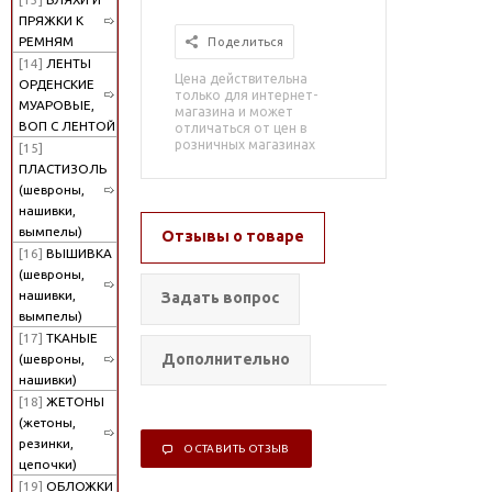
ПРЯЖКИ К
РЕМНЯМ
Поделиться
[14]
ЛЕНТЫ
Цена действительна
ОРДЕНСКИЕ
только для интернет-
МУАРОВЫЕ,
магазина и может
ВОП С ЛЕНТОЙ
отличаться от цен в
розничных магазинах
[15]
ПЛАСТИЗОЛЬ
(шевроны,
нашивки,
вымпелы)
Отзывы о товаре
[16]
ВЫШИВКА
(шевроны,
нашивки,
Задать вопрос
вымпелы)
[17]
ТКАНЫЕ
Дополнительно
(шевроны,
нашивки)
[18]
ЖЕТОНЫ
(жетоны,
резинки,
ОСТАВИТЬ ОТЗЫВ
цепочки)
[19]
ОБЛОЖКИ