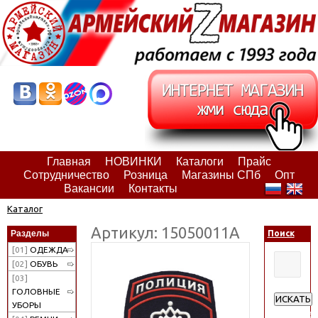
Главная
НОВИНКИ
Каталоги
Прайс
Сотрудничество
Розница
Магазины СПб
Опт
Вакансии
Контакты
Каталог
Артикул: 15050011А
Разделы
Поиск
[01]
ОДЕЖДА
[02]
ОБУВЬ
[03]
ГОЛОВНЫЕ
ИСКАТЬ
УБОРЫ
Расширен