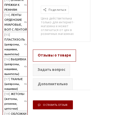
ПРЯЖКИ К
РЕМНЯМ
Поделиться
[14]
ЛЕНТЫ
Цена действительна
ОРДЕНСКИЕ
только для интернет-
МУАРОВЫЕ,
магазина и может
ВОП С ЛЕНТОЙ
отличаться от цен в
розничных магазинах
[15]
ПЛАСТИЗОЛЬ
(шевроны,
нашивки,
вымпелы)
Отзывы о товаре
[16]
ВЫШИВКА
(шевроны,
нашивки,
Задать вопрос
вымпелы)
[17]
ТКАНЫЕ
Дополнительно
(шевроны,
нашивки)
[18]
ЖЕТОНЫ
(жетоны,
резинки,
ОСТАВИТЬ ОТЗЫВ
цепочки)
[19]
ОБЛОЖКИ