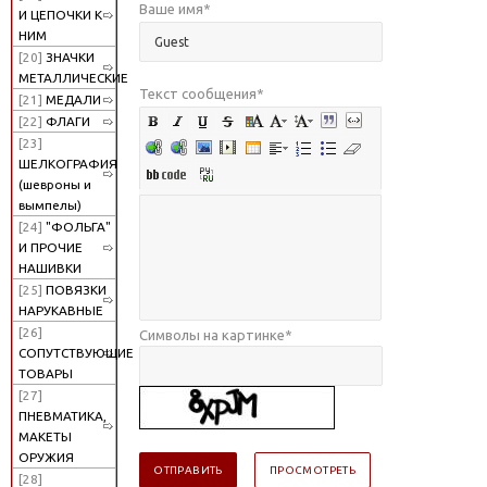
Ваше имя
*
И ЦЕПОЧКИ К
НИМ
[20]
ЗНАЧКИ
МЕТАЛЛИЧЕСКИЕ
Текст сообщения
*
[21]
МЕДАЛИ
[22]
ФЛАГИ
[23]
ШЕЛКОГРАФИЯ
(шевроны и
вымпелы)
[24]
"ФОЛЬГА"
И ПРОЧИЕ
НАШИВКИ
[25]
ПОВЯЗКИ
НАРУКАВНЫЕ
[26]
Символы на картинке
*
СОПУТСТВУЮЩИЕ
ТОВАРЫ
[27]
ПНЕВМАТИКА,
МАКЕТЫ
ОРУЖИЯ
[28]