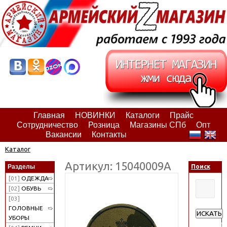
Главная
НОВИНКИ
Каталоги
Прайс
Сотрудничество
Розница
Магазины СПб
Опт
Вакансии
Контакты
Каталог
Артикул: 15040009А
Разделы
Поиск
[01]
ОДЕЖДА
[02]
ОБУВЬ
[03]
ГОЛОВНЫЕ
ИСКАТЬ
УБОРЫ
Расширен