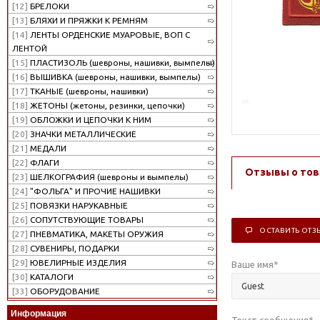
[12]
БРЕЛОКИ
[13]
БЛЯХИ И ПРЯЖКИ К РЕМНЯМ
[14]
ЛЕНТЫ ОРДЕНСКИЕ МУАРОВЫЕ, ВОП С
ЛЕНТОЙ
[15]
ПЛАСТИЗОЛЬ (шевроны, нашивки, вымпелы)
[16]
ВЫШИВКА (шевроны, нашивки, вымпелы)
[17]
ТКАНЫЕ (шевроны, нашивки)
[18]
ЖЕТОНЫ (жетоны, резинки, цепочки)
[19]
ОБЛОЖКИ И ЦЕПОЧКИ К НИМ
[20]
ЗНАЧКИ МЕТАЛЛИЧЕСКИЕ
[21]
МЕДАЛИ
[22]
ФЛАГИ
Отзывы о тов
[23]
ШЕЛКОГРАФИЯ (шевроны и вымпелы)
[24]
"ФОЛЬГА" И ПРОЧИЕ НАШИВКИ
[25]
ПОВЯЗКИ НАРУКАВНЫЕ
[26]
СОПУТСТВУЮЩИЕ ТОВАРЫ
ОСТАВИТЬ ОТЗ
[27]
ПНЕВМАТИКА, МАКЕТЫ ОРУЖИЯ
[28]
СУВЕНИРЫ, ПОДАРКИ
[29]
ЮВЕЛИРНЫЕ ИЗДЕЛИЯ
Ваше имя
*
[30]
КАТАЛОГИ
[33]
ОБОРУДОВАНИЕ
Информация
Текст сообщения
*