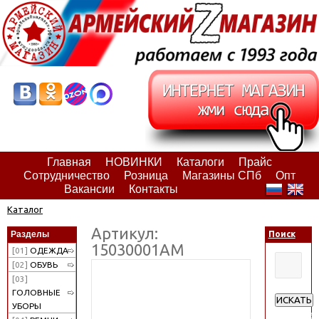
Главная
НОВИНКИ
Каталоги
Прайс
Сотрудничество
Розница
Магазины СПб
Опт
Вакансии
Контакты
Каталог
Артикул:
Разделы
Поиск
15030001АМ
[01]
ОДЕЖДА
[02]
ОБУВЬ
[03]
ГОЛОВНЫЕ
ИСКАТЬ
УБОРЫ
Расширен