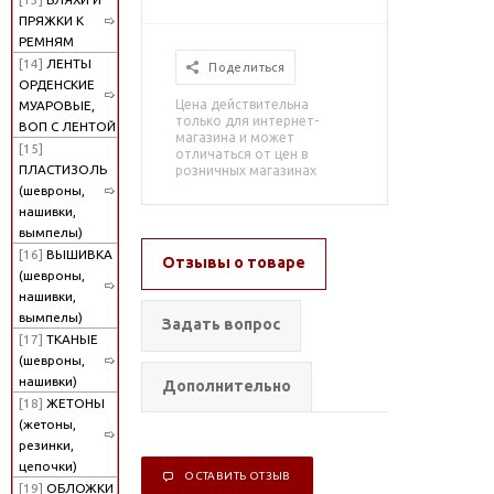
ПРЯЖКИ К
РЕМНЯМ
[14]
ЛЕНТЫ
Поделиться
ОРДЕНСКИЕ
Цена действительна
МУАРОВЫЕ,
только для интернет-
ВОП С ЛЕНТОЙ
магазина и может
[15]
отличаться от цен в
ПЛАСТИЗОЛЬ
розничных магазинах
(шевроны,
нашивки,
вымпелы)
[16]
ВЫШИВКА
Отзывы о товаре
(шевроны,
нашивки,
вымпелы)
Задать вопрос
[17]
ТКАНЫЕ
(шевроны,
нашивки)
Дополнительно
[18]
ЖЕТОНЫ
(жетоны,
резинки,
цепочки)
ОСТАВИТЬ ОТЗЫВ
[19]
ОБЛОЖКИ