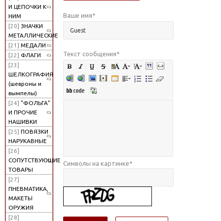
И ЦЕПОЧКИ К
Ваше имя
*
НИМ
[20]
ЗНАЧКИ
МЕТАЛЛИЧЕСКИЕ
[21]
МЕДАЛИ
Текст сообщения
*
[22]
ФЛАГИ
[23]
ШЕЛКОГРАФИЯ
(шевроны и
вымпелы)
[24]
"ФОЛЬГА"
И ПРОЧИЕ
НАШИВКИ
[25]
ПОВЯЗКИ
НАРУКАВНЫЕ
[26]
СОПУТСТВУЮЩИЕ
Символы на картинке
*
ТОВАРЫ
[27]
ПНЕВМАТИКА,
МАКЕТЫ
ОРУЖИЯ
[28]