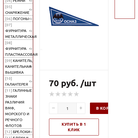
[04]
РЕМНИ
поиск
[05]
СНАРЯЖЕНИЕ
[06]
ПОГОНЫ
[07]
ФУРНИТУРА
МЕТАЛЛИЧЕСКАЯ
[08]
ФУРНИТУРА
ПЛАСТМАССОВАЯ
[09]
КАНИТЕЛЬ,
КАНИТЕЛЬНАЯ
ВЫШИВКА
[10]
70 руб. /шт
ГАЛАНТЕРЕЯ
[11]
ГАЛУННЫЕ
ЗНАКИ
РАЗЛИЧИЯ
В КОРЗИНУ
ВМФ,
МОРСКОГО И
РЕЧНОГО
КУПИТЬ В 1
ФЛОТОВ
КЛИК
[12]
БРЕЛОКИ
[13]
БЛЯХИ И