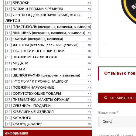
[12]
БРЕЛОКИ
[13]
БЛЯХИ И ПРЯЖКИ К РЕМНЯМ
[14]
ЛЕНТЫ ОРДЕНСКИЕ МУАРОВЫЕ, ВОП С
ЛЕНТОЙ
[15]
ПЛАСТИЗОЛЬ (шевроны, нашивки, вымпелы)
[16]
ВЫШИВКА (шевроны, нашивки, вымпелы)
[17]
ТКАНЫЕ (шевроны, нашивки)
[18]
ЖЕТОНЫ (жетоны, резинки, цепочки)
[19]
ОБЛОЖКИ И ЦЕПОЧКИ К НИМ
[20]
ЗНАЧКИ МЕТАЛЛИЧЕСКИЕ
[21]
МЕДАЛИ
[22]
ФЛАГИ
Отзывы о тов
[23]
ШЕЛКОГРАФИЯ (шевроны и вымпелы)
[24]
"ФОЛЬГА" И ПРОЧИЕ НАШИВКИ
[25]
ПОВЯЗКИ НАРУКАВНЫЕ
[26]
СОПУТСТВУЮЩИЕ ТОВАРЫ
ОСТАВИТЬ ОТЗ
[27]
ПНЕВМАТИКА, МАКЕТЫ ОРУЖИЯ
[28]
СУВЕНИРЫ, ПОДАРКИ
[29]
ЮВЕЛИРНЫЕ ИЗДЕЛИЯ
Ваше имя
*
[30]
КАТАЛОГИ
[33]
ОБОРУДОВАНИЕ
Информация
Текст сообщения
*