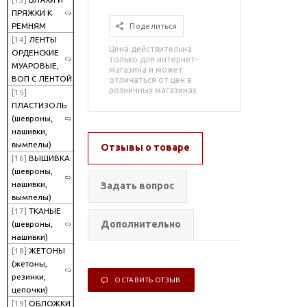
ПРЯЖКИ К
РЕМНЯМ
Поделиться
[14]
ЛЕНТЫ
Цена действительна
ОРДЕНСКИЕ
только для интернет-
МУАРОВЫЕ,
магазина и может
ВОП С ЛЕНТОЙ
отличаться от цен в
розничных магазинах
[15]
ПЛАСТИЗОЛЬ
(шевроны,
нашивки,
вымпелы)
Отзывы о товаре
[16]
ВЫШИВКА
(шевроны,
нашивки,
Задать вопрос
вымпелы)
[17]
ТКАНЫЕ
Дополнительно
(шевроны,
нашивки)
[18]
ЖЕТОНЫ
(жетоны,
резинки,
ОСТАВИТЬ ОТЗЫВ
цепочки)
[19]
ОБЛОЖКИ