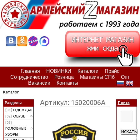
Главная
НОВИНКИ
Каталоги
Прайс
Сотрудничество
Розница
Магазины СПб
Опт
Вакансии
Контакты
Каталог
Артикул: 15020006А
Разделы
Поиск
[01]
ОДЕЖДА
[02]
ОБУВЬ
[03]
ГОЛОВНЫЕ
ИСКАТЬ
УБОРЫ
Расширен