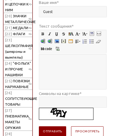
Ваше имя
*
И ЦЕПОЧКИ К
НИМ
[20]
ЗНАЧКИ
МЕТАЛЛИЧЕСКИЕ
Текст сообщения
*
[21]
МЕДАЛИ
[22]
ФЛАГИ
[23]
ШЕЛКОГРАФИЯ
(шевроны и
вымпелы)
[24]
"ФОЛЬГА"
И ПРОЧИЕ
НАШИВКИ
[25]
ПОВЯЗКИ
НАРУКАВНЫЕ
[26]
Символы на картинке
*
СОПУТСТВУЮЩИЕ
ТОВАРЫ
[27]
ПНЕВМАТИКА,
МАКЕТЫ
ОРУЖИЯ
[28]