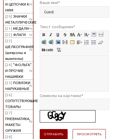
Ваше имя
*
И ЦЕПОЧКИ К
НИМ
[20]
ЗНАЧКИ
МЕТАЛЛИЧЕСКИЕ
Текст сообщения
*
[21]
МЕДАЛИ
[22]
ФЛАГИ
[23]
ШЕЛКОГРАФИЯ
(шевроны и
вымпелы)
[24]
"ФОЛЬГА"
И ПРОЧИЕ
НАШИВКИ
[25]
ПОВЯЗКИ
НАРУКАВНЫЕ
[26]
Символы на картинке
*
СОПУТСТВУЮЩИЕ
ТОВАРЫ
[27]
ПНЕВМАТИКА,
МАКЕТЫ
ОРУЖИЯ
[28]