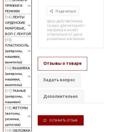
ПРЯЖКИ К
РЕМНЯМ
Поделиться
[14]
ЛЕНТЫ
Цена действительна
ОРДЕНСКИЕ
только для интернет-
МУАРОВЫЕ,
магазина и может
ВОП С ЛЕНТОЙ
отличаться от цен в
розничных магазинах
[15]
ПЛАСТИЗОЛЬ
(шевроны,
нашивки,
вымпелы)
Отзывы о товаре
[16]
ВЫШИВКА
(шевроны,
нашивки,
Задать вопрос
вымпелы)
[17]
ТКАНЫЕ
Дополнительно
(шевроны,
нашивки)
[18]
ЖЕТОНЫ
(жетоны,
резинки,
ОСТАВИТЬ ОТЗЫВ
цепочки)
[19]
ОБЛОЖКИ