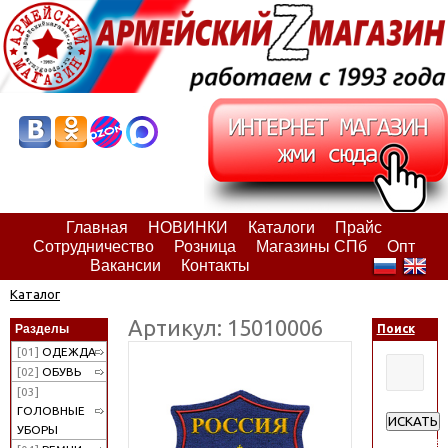
Главная
НОВИНКИ
Каталоги
Прайс
Сотрудничество
Розница
Магазины СПб
Опт
Вакансии
Контакты
Каталог
Артикул: 15010006
Разделы
Поиск
[01]
ОДЕЖДА
[02]
ОБУВЬ
[03]
ГОЛОВНЫЕ
ИСКАТЬ
УБОРЫ
Расширен