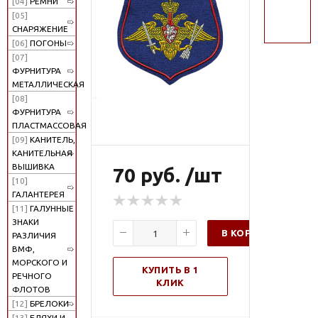
[04]
РЕМНИ
поиск
[05]
СНАРЯЖЕНИЕ
[06]
ПОГОНЫ
[07]
ФУРНИТУРА
МЕТАЛЛИЧЕСКАЯ
[08]
ФУРНИТУРА
ПЛАСТМАССОВАЯ
[09]
КАНИТЕЛЬ,
КАНИТЕЛЬНАЯ
ВЫШИВКА
70 руб. /шт
[10]
ГАЛАНТЕРЕЯ
[11]
ГАЛУННЫЕ
ЗНАКИ
В КОРЗИНУ
РАЗЛИЧИЯ
ВМФ,
МОРСКОГО И
КУПИТЬ В 1
РЕЧНОГО
КЛИК
ФЛОТОВ
[12]
БРЕЛОКИ
[13]
БЛЯХИ И