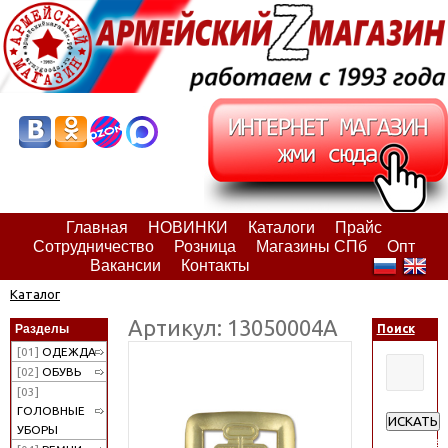
Главная
НОВИНКИ
Каталоги
Прайс
Сотрудничество
Розница
Магазины СПб
Опт
Вакансии
Контакты
Каталог
Артикул: 13050004А
Разделы
Поиск
[01]
ОДЕЖДА
[02]
ОБУВЬ
[03]
ГОЛОВНЫЕ
ИСКАТЬ
УБОРЫ
Расширен