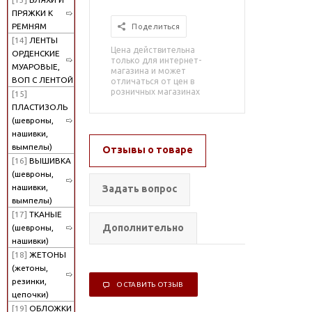
ПРЯЖКИ К
РЕМНЯМ
Поделиться
[14]
ЛЕНТЫ
Цена действительна
ОРДЕНСКИЕ
только для интернет-
МУАРОВЫЕ,
магазина и может
ВОП С ЛЕНТОЙ
отличаться от цен в
розничных магазинах
[15]
ПЛАСТИЗОЛЬ
(шевроны,
нашивки,
вымпелы)
Отзывы о товаре
[16]
ВЫШИВКА
(шевроны,
нашивки,
Задать вопрос
вымпелы)
[17]
ТКАНЫЕ
Дополнительно
(шевроны,
нашивки)
[18]
ЖЕТОНЫ
(жетоны,
резинки,
ОСТАВИТЬ ОТЗЫВ
цепочки)
[19]
ОБЛОЖКИ