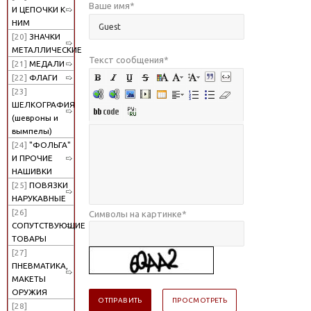
Ваше имя
*
И ЦЕПОЧКИ К
НИМ
[20]
ЗНАЧКИ
МЕТАЛЛИЧЕСКИЕ
Текст сообщения
*
[21]
МЕДАЛИ
[22]
ФЛАГИ
[23]
ШЕЛКОГРАФИЯ
(шевроны и
вымпелы)
[24]
"ФОЛЬГА"
И ПРОЧИЕ
НАШИВКИ
[25]
ПОВЯЗКИ
НАРУКАВНЫЕ
[26]
Символы на картинке
*
СОПУТСТВУЮЩИЕ
ТОВАРЫ
[27]
ПНЕВМАТИКА,
МАКЕТЫ
ОРУЖИЯ
[28]