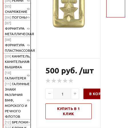
[04]
РЕМНИ
поиск
[05]
СНАРЯЖЕНИЕ
[06]
ПОГОНЫ
[07]
ФУРНИТУРА
МЕТАЛЛИЧЕСКАЯ
[08]
ФУРНИТУРА
ПЛАСТМАССОВАЯ
[09]
КАНИТЕЛЬ,
КАНИТЕЛЬНАЯ
ВЫШИВКА
500 руб. /шт
[10]
ГАЛАНТЕРЕЯ
[11]
ГАЛУННЫЕ
ЗНАКИ
В КОРЗИНУ
РАЗЛИЧИЯ
ВМФ,
МОРСКОГО И
КУПИТЬ В 1
РЕЧНОГО
КЛИК
ФЛОТОВ
[12]
БРЕЛОКИ
[13]
БЛЯХИ И