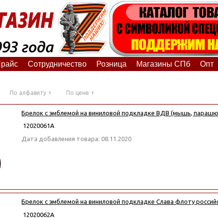
райс
Сотрудничество
Розница
Магазины СПб
Опт
По алфавиту
По цене
Брелок с эмблемой на виниловой подкладке ВДВ (мышь, парашют
12020061А
Дата добавления товара: 08.11.2020
Брелок с эмблемой на виниловой подкладке Слава флоту российс
12020062А