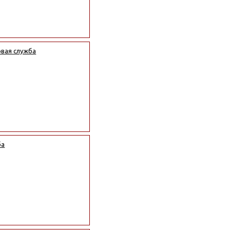
овая служба
ба