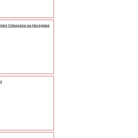
рел Спецназа на гвоздике
р)