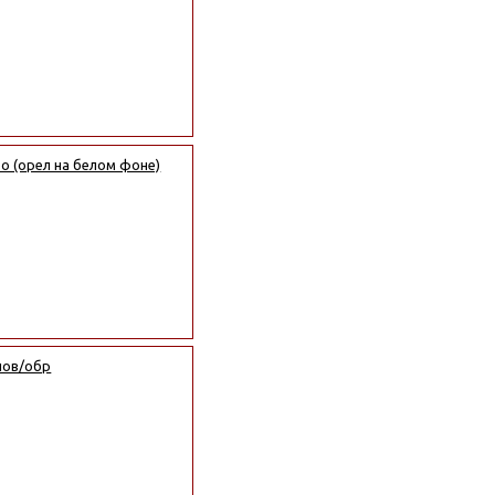
о (орел на белом фоне)
нов/обр