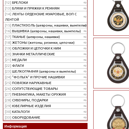
[12]
БРЕЛОКИ
[13]
БЛЯХИ И ПРЯЖКИ К РЕМНЯМ
[14]
ЛЕНТЫ ОРДЕНСКИЕ МУАРОВЫЕ, ВОП С
ЛЕНТОЙ
[15]
ПЛАСТИЗОЛЬ (шевроны, нашивки, вымпелы)
[16]
ВЫШИВКА (шевроны, нашивки, вымпелы)
[17]
ТКАНЫЕ (шевроны, нашивки)
[18]
ЖЕТОНЫ (жетоны, резинки, цепочки)
[19]
ОБЛОЖКИ И ЦЕПОЧКИ К НИМ
[20]
ЗНАЧКИ МЕТАЛЛИЧЕСКИЕ
[21]
МЕДАЛИ
[22]
ФЛАГИ
[23]
ШЕЛКОГРАФИЯ (шевроны и вымпелы)
[24]
"ФОЛЬГА" И ПРОЧИЕ НАШИВКИ
[25]
ПОВЯЗКИ НАРУКАВНЫЕ
[26]
СОПУТСТВУЮЩИЕ ТОВАРЫ
[27]
ПНЕВМАТИКА, МАКЕТЫ ОРУЖИЯ
[28]
СУВЕНИРЫ, ПОДАРКИ
[29]
ЮВЕЛИРНЫЕ ИЗДЕЛИЯ
[30]
КАТАЛОГИ
[33]
ОБОРУДОВАНИЕ
Информация