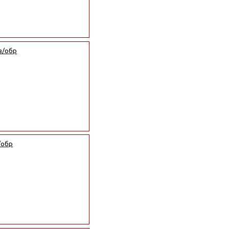
в/обр
/обр