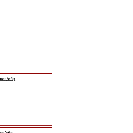
 нов/обр
 ст/обр