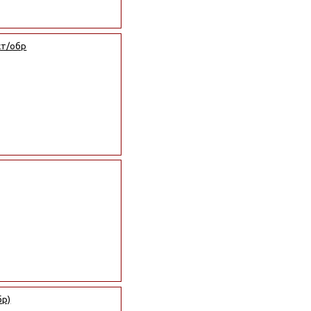
ст/обр
бр)