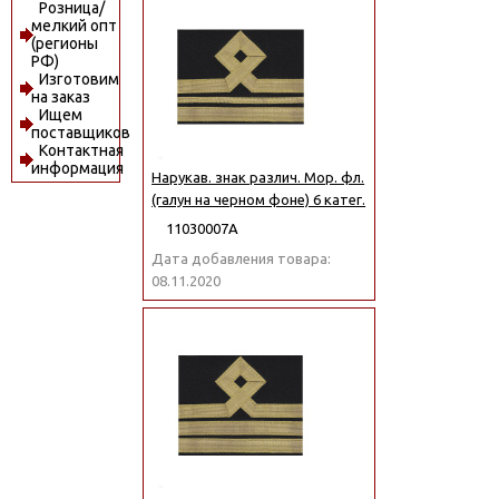
Розница/
мелкий опт
(регионы
РФ)
Изготовим
на заказ
Ищем
поставщиков
Контактная
информация
Нарукав. знак различ. Мор. фл.
(галун на черном фоне) 6 катег.
11030007А
Дата добавления товара:
08.11.2020