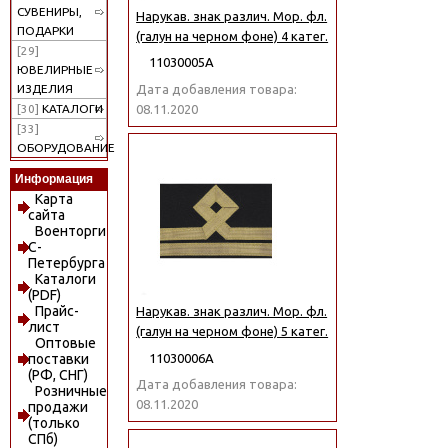
СУВЕНИРЫ,
Нарукав. знак различ. Мор. фл.
ПОДАРКИ
(галун на черном фоне) 4 катег.
[29]
11030005А
ЮВЕЛИРНЫЕ
Дата добавления товара:
ИЗДЕЛИЯ
08.11.2020
[30]
КАТАЛОГИ
[33]
ОБОРУДОВАНИЕ
Информация
Карта
сайта
Военторги
С-
Петербурга
Каталоги
(PDF)
Прайс-
Нарукав. знак различ. Мор. фл.
лист
(галун на черном фоне) 5 катег.
Оптовые
11030006А
поставки
(РФ, СНГ)
Дата добавления товара:
Розничные
08.11.2020
продажи
(только
СПб)