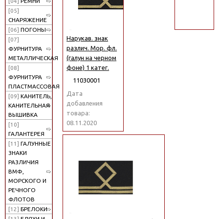
[04]
РЕМНИ
поиск
[05]
СНАРЯЖЕНИЕ
[06]
ПОГОНЫ
Нарукав. знак
[07]
различ. Мор. фл.
ФУРНИТУРА
(галун на черном
МЕТАЛЛИЧЕСКАЯ
фоне) 1 катег.
[08]
ФУРНИТУРА
11030001
ПЛАСТМАССОВАЯ
Дата
[09]
КАНИТЕЛЬ,
добавления
КАНИТЕЛЬНАЯ
товара:
ВЫШИВКА
08.11.2020
[10]
ГАЛАНТЕРЕЯ
[11]
ГАЛУННЫЕ
ЗНАКИ
РАЗЛИЧИЯ
ВМФ,
МОРСКОГО И
РЕЧНОГО
ФЛОТОВ
[12]
БРЕЛОКИ
[13]
БЛЯХИ И