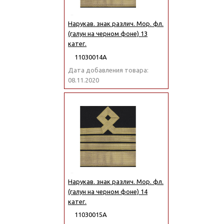
Нарукав. знак различ. Мор. фл.
(галун на черном фоне) 13
катег.
11030014А
Дата добавления товара:
08.11.2020
Нарукав. знак различ. Мор. фл.
(галун на черном фоне) 14
катег.
11030015А