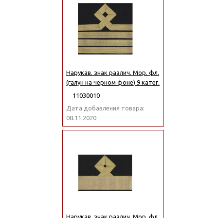
Нарукав. знак различ. Мор. фл.
(галун на черном фоне) 9 катег.
11030010
Дата добавления товара:
08.11.2020
Нарукав. знак различ. Мор. фл.