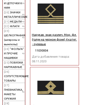
И ЦЕПОЧКИ К
НИМ
[20]
ЗНАЧКИ
МЕТАЛЛИЧЕСКИЕ
[21]
МЕДАЛИ
[22]
ФЛАГИ
[23]
Нарукав. знак различ. Мор. фл.
ШЕЛКОГРАФИЯ
(галун на черном фоне) 4 катег.
(шевроны и
- рулевые
вымпелы)
[24]
"ФОЛЬГА"
11030004
И ПРОЧИЕ
Дата добавления товара:
НАШИВКИ
08.11.2020
[25]
ПОВЯЗКИ
НАРУКАВНЫЕ
[26]
СОПУТСТВУЮЩИЕ
ТОВАРЫ
[27]
ПНЕВМАТИКА,
МАКЕТЫ
ОРУЖИЯ
[28]