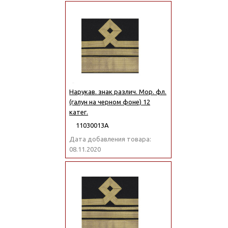
Нарукав. знак различ. Мор. фл.
(галун на черном фоне) 12
катег.
11030013А
Дата добавления товара:
08.11.2020