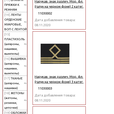
Нарукав. знак различ. Мор. фл.
ПРЯЖКИ К
(галун на черном фоне) 2 катег.
РЕМНЯМ
11030002
[14]
ЛЕНТЫ
ОРДЕНСКИЕ
Дата добавления товара:
МУАРОВЫЕ,
08.11.2020
ВОП С ЛЕНТОЙ
[15]
ПЛАСТИЗОЛЬ
(шевроны,
нашивки,
вымпелы)
[16]
ВЫШИВКА
(шевроны,
нашивки,
вымпелы)
Нарукав. знак различ. Мор. фл.
[17]
ТКАНЫЕ
(галун на черном фоне) 3 катег.
(шевроны,
нашивки)
11030003
[18]
ЖЕТОНЫ
Дата добавления товара:
(жетоны,
08.11.2020
резинки,
цепочки)
[19]
ОБЛОЖКИ