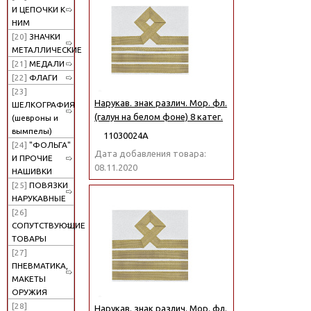
И ЦЕПОЧКИ К
НИМ
[20]
ЗНАЧКИ
МЕТАЛЛИЧЕСКИЕ
[21]
МЕДАЛИ
[22]
ФЛАГИ
[23]
Нарукав. знак различ. Мор. фл.
ШЕЛКОГРАФИЯ
(галун на белом фоне) 8 катег.
(шевроны и
вымпелы)
11030024А
[24]
"ФОЛЬГА"
Дата добавления товара:
И ПРОЧИЕ
08.11.2020
НАШИВКИ
[25]
ПОВЯЗКИ
НАРУКАВНЫЕ
[26]
СОПУТСТВУЮЩИЕ
ТОВАРЫ
[27]
ПНЕВМАТИКА,
МАКЕТЫ
ОРУЖИЯ
[28]
Нарукав. знак различ. Мор. фл.