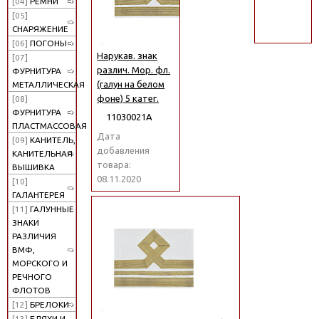
[04]
РЕМНИ
поиск
[05]
СНАРЯЖЕНИЕ
[06]
ПОГОНЫ
Нарукав. знак
[07]
различ. Мор. фл.
ФУРНИТУРА
(галун на белом
МЕТАЛЛИЧЕСКАЯ
фоне) 5 катег.
[08]
ФУРНИТУРА
11030021А
ПЛАСТМАССОВАЯ
Дата
[09]
КАНИТЕЛЬ,
добавления
КАНИТЕЛЬНАЯ
товара:
ВЫШИВКА
08.11.2020
[10]
ГАЛАНТЕРЕЯ
[11]
ГАЛУННЫЕ
ЗНАКИ
РАЗЛИЧИЯ
ВМФ,
МОРСКОГО И
РЕЧНОГО
ФЛОТОВ
[12]
БРЕЛОКИ
[13]
БЛЯХИ И