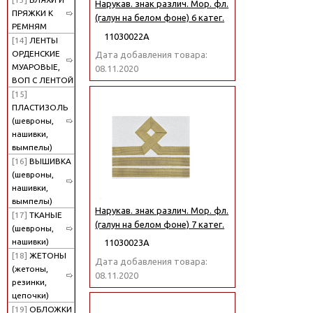
Нарукав. знак различ. Мор. фл.
ПРЯЖКИ К
(галун на белом фоне) 6 катег.
РЕМНЯМ
11030022А
[14]
ЛЕНТЫ
ОРДЕНСКИЕ
Дата добавления товара:
МУАРОВЫЕ,
08.11.2020
ВОП С ЛЕНТОЙ
[15]
ПЛАСТИЗОЛЬ
(шевроны,
нашивки,
вымпелы)
[16]
ВЫШИВКА
(шевроны,
нашивки,
вымпелы)
Нарукав. знак различ. Мор. фл.
[17]
ТКАНЫЕ
(галун на белом фоне) 7 катег.
(шевроны,
нашивки)
11030023А
[18]
ЖЕТОНЫ
Дата добавления товара:
(жетоны,
08.11.2020
резинки,
цепочки)
[19]
ОБЛОЖКИ