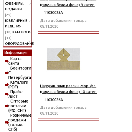
СУВЕНИРЫ,
(галун на белом фоне) 9 катег.
ПОДАРКИ
11030025А
[29]
Дата добавления товара:
ЮВЕЛИРНЫЕ
08.11.2020
ИЗДЕЛИЯ
[30]
КАТАЛОГИ
[33]
ОБОРУДОВАНИЕ
Информация
Карта
сайта
Военторги
С-
Петербурга
Каталоги
Нарукав. знак различ. Мор. фл.
(PDF)
Прайс-
(галун на белом фоне) 10 катег.
лист
11030026А
Оптовые
поставки
Дата добавления товара:
(РФ, СНГ)
08.11.2020
Розничные
продажи
(только
СПб)