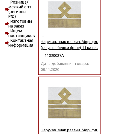
Розница/
мелкий опт
(регионы
РФ)
Изготовим
на заказ
Ищем
поставщиков
Контактная
Нарукав. знак различ. Мор. фл.
информация
(галун на белом фоне) 11 катег.
11030027А
Дата добавления товара:
08.11.2020
Нарукав. знак различ. Мор. фл.