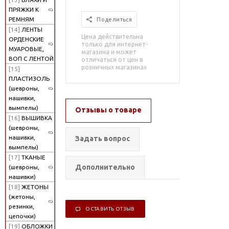
ПРЯЖКИ К
РЕМНЯМ
Поделиться
[14]
ЛЕНТЫ
Цена действительна
ОРДЕНСКИЕ
только для интернет-
МУАРОВЫЕ,
магазина и может
ВОП С ЛЕНТОЙ
отличаться от цен в
розничных магазинах
[15]
ПЛАСТИЗОЛЬ
(шевроны,
нашивки,
вымпелы)
Отзывы о товаре
[16]
ВЫШИВКА
(шевроны,
нашивки,
Задать вопрос
вымпелы)
[17]
ТКАНЫЕ
Дополнительно
(шевроны,
нашивки)
[18]
ЖЕТОНЫ
(жетоны,
резинки,
ОСТАВИТЬ ОТЗЫВ
цепочки)
[19]
ОБЛОЖКИ