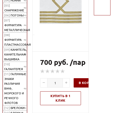
[04]
РЕМНИ
поиск
[05]
СНАРЯЖЕНИЕ
[06]
ПОГОНЫ
[07]
ФУРНИТУРА
МЕТАЛЛИЧЕСКАЯ
[08]
ФУРНИТУРА
ПЛАСТМАССОВАЯ
[09]
КАНИТЕЛЬ,
КАНИТЕЛЬНАЯ
ВЫШИВКА
700 руб. /пар
[10]
ГАЛАНТЕРЕЯ
[11]
ГАЛУННЫЕ
ЗНАКИ
В КОРЗИНУ
РАЗЛИЧИЯ
ВМФ,
МОРСКОГО И
КУПИТЬ В 1
РЕЧНОГО
КЛИК
ФЛОТОВ
[12]
БРЕЛОКИ
[13]
БЛЯХИ И