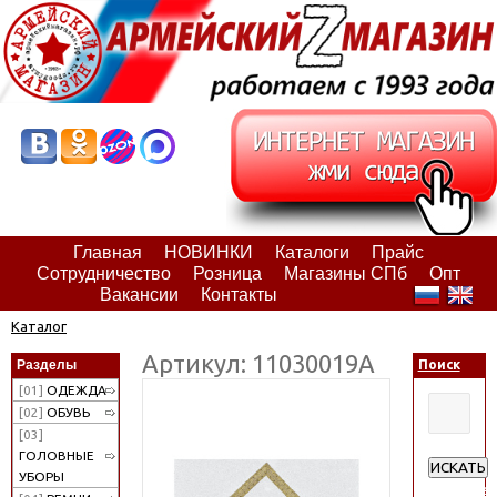
Главная
НОВИНКИ
Каталоги
Прайс
Сотрудничество
Розница
Магазины СПб
Опт
Вакансии
Контакты
Каталог
Артикул: 11030019А
Разделы
Поиск
[01]
ОДЕЖДА
[02]
ОБУВЬ
[03]
ГОЛОВНЫЕ
ИСКАТЬ
УБОРЫ
Расширен