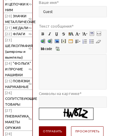
Ваше имя
*
И ЦЕПОЧКИ К
НИМ
[20]
ЗНАЧКИ
МЕТАЛЛИЧЕСКИЕ
Текст сообщения
*
[21]
МЕДАЛИ
[22]
ФЛАГИ
[23]
ШЕЛКОГРАФИЯ
(шевроны и
вымпелы)
[24]
"ФОЛЬГА"
И ПРОЧИЕ
НАШИВКИ
[25]
ПОВЯЗКИ
НАРУКАВНЫЕ
[26]
Символы на картинке
*
СОПУТСТВУЮЩИЕ
ТОВАРЫ
[27]
ПНЕВМАТИКА,
МАКЕТЫ
ОРУЖИЯ
[28]