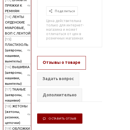
ПРЯЖКИ К
РЕМНЯМ
Поделиться
[14]
ЛЕНТЫ
Цена действительна
ОРДЕНСКИЕ
только для интернет-
МУАРОВЫЕ,
магазина и может
ВОП С ЛЕНТОЙ
отличаться от цен в
розничных магазинах
[15]
ПЛАСТИЗОЛЬ
(шевроны,
нашивки,
вымпелы)
Отзывы о товаре
[16]
ВЫШИВКА
(шевроны,
нашивки,
Задать вопрос
вымпелы)
[17]
ТКАНЫЕ
Дополнительно
(шевроны,
нашивки)
[18]
ЖЕТОНЫ
(жетоны,
резинки,
ОСТАВИТЬ ОТЗЫВ
цепочки)
[19]
ОБЛОЖКИ