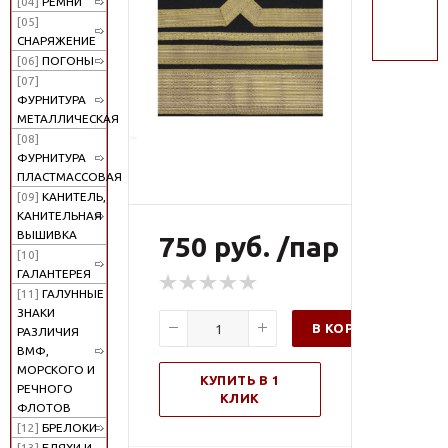
[04]
РЕМНИ
поиск
[05]
СНАРЯЖЕНИЕ
[06]
ПОГОНЫ
[07]
ФУРНИТУРА
МЕТАЛЛИЧЕСКАЯ
[08]
ФУРНИТУРА
ПЛАСТМАССОВАЯ
[09]
КАНИТЕЛЬ,
КАНИТЕЛЬНАЯ
ВЫШИВКА
750 руб. /пар
[10]
ГАЛАНТЕРЕЯ
[11]
ГАЛУННЫЕ
ЗНАКИ
В КОРЗИНУ
РАЗЛИЧИЯ
ВМФ,
МОРСКОГО И
КУПИТЬ В 1
РЕЧНОГО
КЛИК
ФЛОТОВ
[12]
БРЕЛОКИ
[13]
БЛЯХИ И