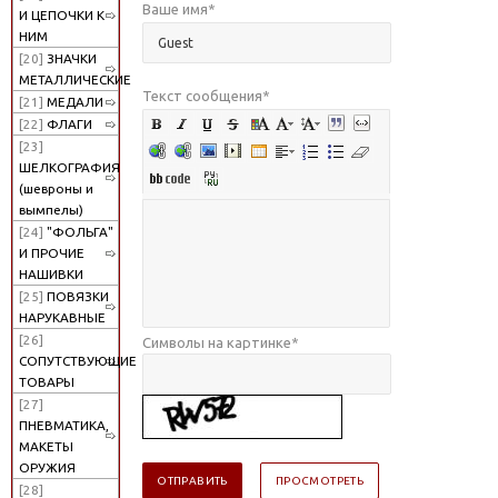
Ваше имя
*
И ЦЕПОЧКИ К
НИМ
[20]
ЗНАЧКИ
МЕТАЛЛИЧЕСКИЕ
Текст сообщения
*
[21]
МЕДАЛИ
[22]
ФЛАГИ
[23]
ШЕЛКОГРАФИЯ
(шевроны и
вымпелы)
[24]
"ФОЛЬГА"
И ПРОЧИЕ
НАШИВКИ
[25]
ПОВЯЗКИ
НАРУКАВНЫЕ
[26]
Символы на картинке
*
СОПУТСТВУЮЩИЕ
ТОВАРЫ
[27]
ПНЕВМАТИКА,
МАКЕТЫ
ОРУЖИЯ
[28]