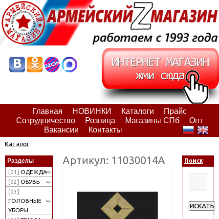
Главная
НОВИНКИ
Каталоги
Прайс
Сотрудничество
Розница
Магазины СПб
Опт
Вакансии
Контакты
Каталог
Артикул: 11030014А
Разделы
Поиск
[01]
ОДЕЖДА
[02]
ОБУВЬ
[03]
ГОЛОВНЫЕ
ИСКАТЬ
УБОРЫ
Расширен