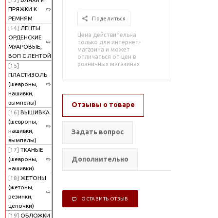
ПРЯЖКИ К
РЕМНЯМ
Поделиться
[14]
ЛЕНТЫ
Цена действительна
ОРДЕНСКИЕ
только для интернет-
МУАРОВЫЕ,
магазина и может
ВОП С ЛЕНТОЙ
отличаться от цен в
розничных магазинах
[15]
ПЛАСТИЗОЛЬ
(шевроны,
нашивки,
вымпелы)
Отзывы о товаре
[16]
ВЫШИВКА
(шевроны,
нашивки,
Задать вопрос
вымпелы)
[17]
ТКАНЫЕ
Дополнительно
(шевроны,
нашивки)
[18]
ЖЕТОНЫ
(жетоны,
резинки,
ОСТАВИТЬ ОТЗЫВ
цепочки)
[19]
ОБЛОЖКИ