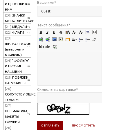
Ваше имя
*
И ЦЕПОЧКИ К
НИМ
[20]
ЗНАЧКИ
МЕТАЛЛИЧЕСКИЕ
Текст сообщения
*
[21]
МЕДАЛИ
[22]
ФЛАГИ
[23]
ШЕЛКОГРАФИЯ
(шевроны и
вымпелы)
[24]
"ФОЛЬГА"
И ПРОЧИЕ
НАШИВКИ
[25]
ПОВЯЗКИ
НАРУКАВНЫЕ
[26]
Символы на картинке
*
СОПУТСТВУЮЩИЕ
ТОВАРЫ
[27]
ПНЕВМАТИКА,
МАКЕТЫ
ОРУЖИЯ
[28]