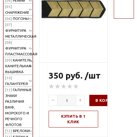
[04]
РЕМНИ
поиск
[05]
СНАРЯЖЕНИЕ
[06]
ПОГОНЫ
[07]
ФУРНИТУРА
МЕТАЛЛИЧЕСКАЯ
[08]
ФУРНИТУРА
ПЛАСТМАССОВАЯ
[09]
КАНИТЕЛЬ,
КАНИТЕЛЬНАЯ
ВЫШИВКА
350 руб. /шт
[10]
ГАЛАНТЕРЕЯ
[11]
ГАЛУННЫЕ
ЗНАКИ
В КОРЗИНУ
РАЗЛИЧИЯ
ВМФ,
МОРСКОГО И
КУПИТЬ В 1
РЕЧНОГО
КЛИК
ФЛОТОВ
[12]
БРЕЛОКИ
[13]
БЛЯХИ И