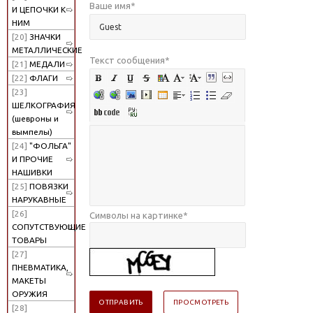
Ваше имя
*
И ЦЕПОЧКИ К
НИМ
[20]
ЗНАЧКИ
МЕТАЛЛИЧЕСКИЕ
Текст сообщения
*
[21]
МЕДАЛИ
[22]
ФЛАГИ
[23]
ШЕЛКОГРАФИЯ
(шевроны и
вымпелы)
[24]
"ФОЛЬГА"
И ПРОЧИЕ
НАШИВКИ
[25]
ПОВЯЗКИ
НАРУКАВНЫЕ
[26]
Символы на картинке
*
СОПУТСТВУЮЩИЕ
ТОВАРЫ
[27]
ПНЕВМАТИКА,
МАКЕТЫ
ОРУЖИЯ
[28]