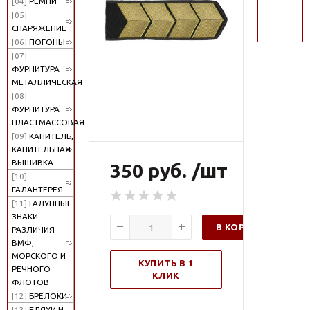
[04]
РЕМНИ
поиск
[05]
СНАРЯЖЕНИЕ
[06]
ПОГОНЫ
[07]
ФУРНИТУРА
МЕТАЛЛИЧЕСКАЯ
[08]
ФУРНИТУРА
ПЛАСТМАССОВАЯ
[09]
КАНИТЕЛЬ,
КАНИТЕЛЬНАЯ
ВЫШИВКА
350 руб. /шт
[10]
ГАЛАНТЕРЕЯ
[11]
ГАЛУННЫЕ
ЗНАКИ
В КОРЗИНУ
РАЗЛИЧИЯ
ВМФ,
МОРСКОГО И
КУПИТЬ В 1
РЕЧНОГО
КЛИК
ФЛОТОВ
[12]
БРЕЛОКИ
[13]
БЛЯХИ И