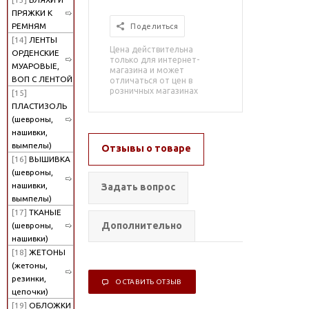
ПРЯЖКИ К
РЕМНЯМ
Поделиться
[14]
ЛЕНТЫ
Цена действительна
ОРДЕНСКИЕ
только для интернет-
МУАРОВЫЕ,
магазина и может
ВОП С ЛЕНТОЙ
отличаться от цен в
розничных магазинах
[15]
ПЛАСТИЗОЛЬ
(шевроны,
нашивки,
вымпелы)
Отзывы о товаре
[16]
ВЫШИВКА
(шевроны,
нашивки,
Задать вопрос
вымпелы)
[17]
ТКАНЫЕ
Дополнительно
(шевроны,
нашивки)
[18]
ЖЕТОНЫ
(жетоны,
резинки,
ОСТАВИТЬ ОТЗЫВ
цепочки)
[19]
ОБЛОЖКИ