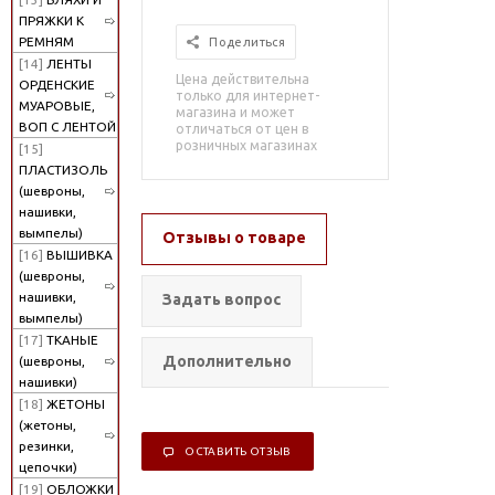
ПРЯЖКИ К
РЕМНЯМ
Поделиться
[14]
ЛЕНТЫ
Цена действительна
ОРДЕНСКИЕ
только для интернет-
МУАРОВЫЕ,
магазина и может
ВОП С ЛЕНТОЙ
отличаться от цен в
розничных магазинах
[15]
ПЛАСТИЗОЛЬ
(шевроны,
нашивки,
вымпелы)
Отзывы о товаре
[16]
ВЫШИВКА
(шевроны,
нашивки,
Задать вопрос
вымпелы)
[17]
ТКАНЫЕ
Дополнительно
(шевроны,
нашивки)
[18]
ЖЕТОНЫ
(жетоны,
резинки,
ОСТАВИТЬ ОТЗЫВ
цепочки)
[19]
ОБЛОЖКИ