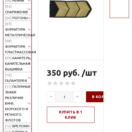
[04]
РЕМНИ
поиск
[05]
СНАРЯЖЕНИЕ
[06]
ПОГОНЫ
[07]
ФУРНИТУРА
МЕТАЛЛИЧЕСКАЯ
[08]
ФУРНИТУРА
ПЛАСТМАССОВАЯ
[09]
КАНИТЕЛЬ,
КАНИТЕЛЬНАЯ
ВЫШИВКА
350 руб. /шт
[10]
ГАЛАНТЕРЕЯ
[11]
ГАЛУННЫЕ
ЗНАКИ
В КОРЗИНУ
РАЗЛИЧИЯ
ВМФ,
МОРСКОГО И
КУПИТЬ В 1
РЕЧНОГО
КЛИК
ФЛОТОВ
[12]
БРЕЛОКИ
[13]
БЛЯХИ И