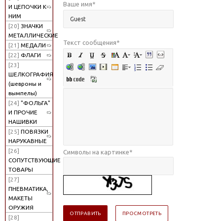
Ваше имя
*
И ЦЕПОЧКИ К
НИМ
[20]
ЗНАЧКИ
МЕТАЛЛИЧЕСКИЕ
Текст сообщения
*
[21]
МЕДАЛИ
[22]
ФЛАГИ
[23]
ШЕЛКОГРАФИЯ
(шевроны и
вымпелы)
[24]
"ФОЛЬГА"
И ПРОЧИЕ
НАШИВКИ
[25]
ПОВЯЗКИ
НАРУКАВНЫЕ
[26]
Символы на картинке
*
СОПУТСТВУЮЩИЕ
ТОВАРЫ
[27]
ПНЕВМАТИКА,
МАКЕТЫ
ОРУЖИЯ
[28]