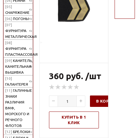
[04]
РЕМНИ
поиск
[05]
СНАРЯЖЕНИЕ
[06]
ПОГОНЫ
[07]
ФУРНИТУРА
МЕТАЛЛИЧЕСКАЯ
[08]
ФУРНИТУРА
ПЛАСТМАССОВАЯ
[09]
КАНИТЕЛЬ,
КАНИТЕЛЬНАЯ
ВЫШИВКА
360 руб. /шт
[10]
ГАЛАНТЕРЕЯ
[11]
ГАЛУННЫЕ
ЗНАКИ
В КОРЗИНУ
РАЗЛИЧИЯ
ВМФ,
МОРСКОГО И
КУПИТЬ В 1
РЕЧНОГО
КЛИК
ФЛОТОВ
[12]
БРЕЛОКИ
[13]
БЛЯХИ И