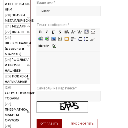
Ваше имя
*
И ЦЕПОЧКИ К
НИМ
[20]
ЗНАЧКИ
МЕТАЛЛИЧЕСКИЕ
Текст сообщения
*
[21]
МЕДАЛИ
[22]
ФЛАГИ
[23]
ШЕЛКОГРАФИЯ
(шевроны и
вымпелы)
[24]
"ФОЛЬГА"
И ПРОЧИЕ
НАШИВКИ
[25]
ПОВЯЗКИ
НАРУКАВНЫЕ
[26]
Символы на картинке
*
СОПУТСТВУЮЩИЕ
ТОВАРЫ
[27]
ПНЕВМАТИКА,
МАКЕТЫ
ОРУЖИЯ
[28]