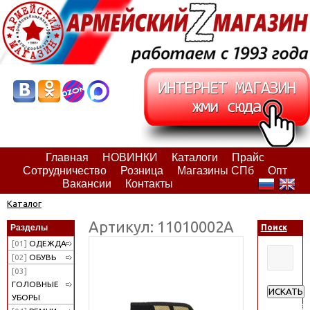
Главная
НОВИНКИ
Каталоги
Прайс
Сотрудничество
Розница
Магазины СПб
Опт
Вакансии
Контакты
Каталог
Артикул: 11010002А
Разделы
Поиск
[01]
ОДЕЖДА
[02]
ОБУВЬ
[03]
ГОЛОВНЫЕ
ИСКАТЬ
УБОРЫ
Расширен