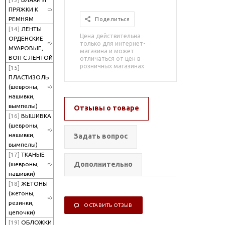
ПРЯЖКИ К
РЕМНЯМ
Поделиться
[14]
ЛЕНТЫ
Цена действительна
ОРДЕНСКИЕ
только для интернет-
МУАРОВЫЕ,
магазина и может
ВОП С ЛЕНТОЙ
отличаться от цен в
розничных магазинах
[15]
ПЛАСТИЗОЛЬ
(шевроны,
нашивки,
вымпелы)
Отзывы о товаре
[16]
ВЫШИВКА
(шевроны,
нашивки,
Задать вопрос
вымпелы)
[17]
ТКАНЫЕ
Дополнительно
(шевроны,
нашивки)
[18]
ЖЕТОНЫ
(жетоны,
резинки,
ОСТАВИТЬ ОТЗЫВ
цепочки)
[19]
ОБЛОЖКИ