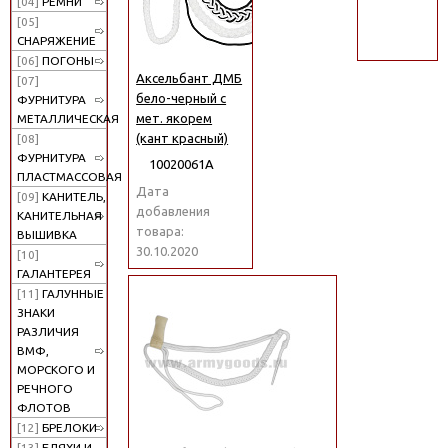
[04]
РЕМНИ
поиск
[05]
СНАРЯЖЕНИЕ
[06]
ПОГОНЫ
Аксельбант ДМБ
[07]
бело-черный с
ФУРНИТУРА
мет. якорем
МЕТАЛЛИЧЕСКАЯ
(кант красный)
[08]
ФУРНИТУРА
10020061А
ПЛАСТМАССОВАЯ
Дата
[09]
КАНИТЕЛЬ,
добавления
КАНИТЕЛЬНАЯ
товара:
ВЫШИВКА
30.10.2020
[10]
ГАЛАНТЕРЕЯ
[11]
ГАЛУННЫЕ
ЗНАКИ
РАЗЛИЧИЯ
ВМФ,
МОРСКОГО И
РЕЧНОГО
ФЛОТОВ
[12]
БРЕЛОКИ
[13]
БЛЯХИ И