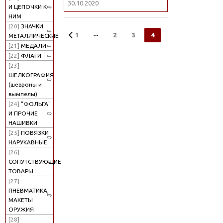
30.10.2020
И ЦЕПОЧКИ К
НИМ
[20]
ЗНАЧКИ
1
2
3
4
МЕТАЛЛИЧЕСКИЕ
[21]
МЕДАЛИ
[22]
ФЛАГИ
[23]
ШЕЛКОГРАФИЯ
(шевроны и
вымпелы)
[24]
"ФОЛЬГА"
И ПРОЧИЕ
НАШИВКИ
[25]
ПОВЯЗКИ
НАРУКАВНЫЕ
[26]
СОПУТСТВУЮЩИЕ
ТОВАРЫ
[27]
ПНЕВМАТИКА,
МАКЕТЫ
ОРУЖИЯ
[28]