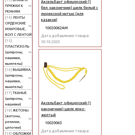
Аксельбант офицерский (1
ПРЯЖКИ К
бел. наконечник) шелк белый с
РЕМНЯМ
люрексной нитью (для
[14]
ЛЕНТЫ
казаков)
ОРДЕНСКИЕ
10020062АМ
МУАРОВЫЕ,
ВОП С ЛЕНТОЙ
Дата добавления товара:
[15]
30.10.2020
ПЛАСТИЗОЛЬ
(шевроны,
нашивки,
вымпелы)
[16]
ВЫШИВКА
(шевроны,
нашивки,
вымпелы)
[17]
ТКАНЫЕ
(шевроны,
Аксельбант офицерский (1
нашивки)
наконечник) шелк ярко-
[18]
ЖЕТОНЫ
желтый
(жетоны,
резинки,
10020063
цепочки)
Дата добавления товара:
[19]
ОБЛОЖКИ