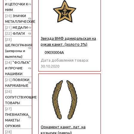
И ЦЕПОЧКИ К
НИМ
[20]
ЗНАЧКИ
МЕТАЛЛИЧЕСКИЕ
[21]
МЕДАЛИ
[22]
ФЛАГИ
Звезда ВМФ адмиральская на
[23]
рукав канит. (золото 3%)
ШЕЛКОГРАФИЯ
(шевроны и
09030004А
вымпелы)
Дата добавления товара:
[24]
"ФОЛЬГА"
30.10.2020
И ПРОЧИЕ
НАШИВКИ
[25]
ПОВЯЗКИ
НАРУКАВНЫЕ
[26]
СОПУТСТВУЮЩИЕ
ТОВАРЫ
[27]
ПНЕВМАТИКА,
МАКЕТЫ
ОРУЖИЯ
Орнамент канит. лат. на
[28]
козырек (лавры)