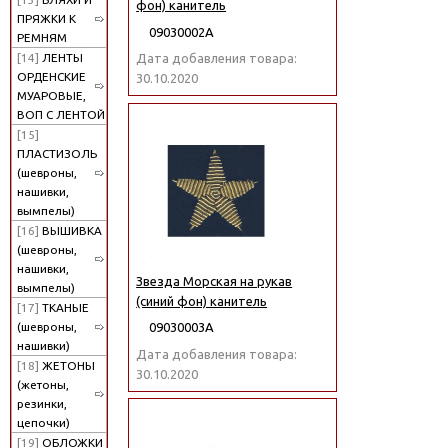
фон) канитель
ПРЯЖКИ К
09030002А
РЕМНЯМ
[14]
ЛЕНТЫ
Дата добавления товара:
ОРДЕНСКИЕ
30.10.2020
МУАРОВЫЕ,
ВОП С ЛЕНТОЙ
[15]
ПЛАСТИЗОЛЬ
(шевроны,
нашивки,
вымпелы)
[16]
ВЫШИВКА
(шевроны,
нашивки,
Звезда Морская на рукав
вымпелы)
(синий фон) канитель
[17]
ТКАНЫЕ
(шевроны,
09030003А
нашивки)
Дата добавления товара:
[18]
ЖЕТОНЫ
30.10.2020
(жетоны,
резинки,
цепочки)
[19]
ОБЛОЖКИ