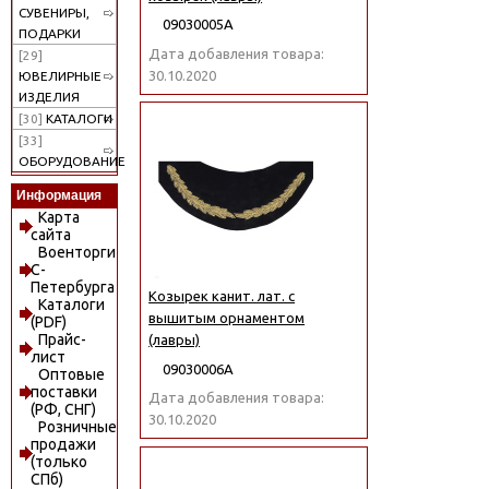
СУВЕНИРЫ,
09030005А
ПОДАРКИ
Дата добавления товара:
[29]
30.10.2020
ЮВЕЛИРНЫЕ
ИЗДЕЛИЯ
[30]
КАТАЛОГИ
[33]
ОБОРУДОВАНИЕ
Информация
Карта
сайта
Военторги
С-
Петербурга
Козырек канит. лат. с
Каталоги
вышитым орнаментом
(PDF)
Прайс-
(лавры)
лист
09030006А
Оптовые
поставки
Дата добавления товара:
(РФ, СНГ)
30.10.2020
Розничные
продажи
(только
СПб)