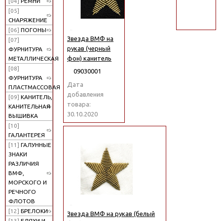
[04]
РЕМНИ
поиск
[05]
СНАРЯЖЕНИЕ
[06]
ПОГОНЫ
Звезда ВМФ на
[07]
рукав (черный
ФУРНИТУРА
фон) канитель
МЕТАЛЛИЧЕСКАЯ
[08]
09030001
ФУРНИТУРА
Дата
ПЛАСТМАССОВАЯ
добавления
[09]
КАНИТЕЛЬ,
товара:
КАНИТЕЛЬНАЯ
30.10.2020
ВЫШИВКА
[10]
ГАЛАНТЕРЕЯ
[11]
ГАЛУННЫЕ
ЗНАКИ
РАЗЛИЧИЯ
ВМФ,
МОРСКОГО И
РЕЧНОГО
ФЛОТОВ
[12]
БРЕЛОКИ
Звезда ВМФ на рукав (белый
[13]
БЛЯХИ И