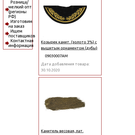
Розница/
мелкий опт
(регионы
РФ)
Изготовим
на заказ
Ищем
поставщиков
Контактная
Козырек канит. (золото 3%) с
информация
вышитым орнаментом (дубы)
09030007АМ
Дата добавления товара:
30.10.2020
Канитель весовая, лат.