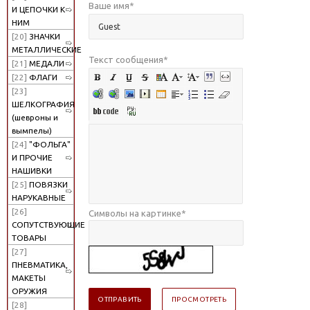
Ваше имя
*
И ЦЕПОЧКИ К
НИМ
[20]
ЗНАЧКИ
МЕТАЛЛИЧЕСКИЕ
Текст сообщения
*
[21]
МЕДАЛИ
[22]
ФЛАГИ
[23]
ШЕЛКОГРАФИЯ
(шевроны и
вымпелы)
[24]
"ФОЛЬГА"
И ПРОЧИЕ
НАШИВКИ
[25]
ПОВЯЗКИ
НАРУКАВНЫЕ
[26]
Символы на картинке
*
СОПУТСТВУЮЩИЕ
ТОВАРЫ
[27]
ПНЕВМАТИКА,
МАКЕТЫ
ОРУЖИЯ
[28]