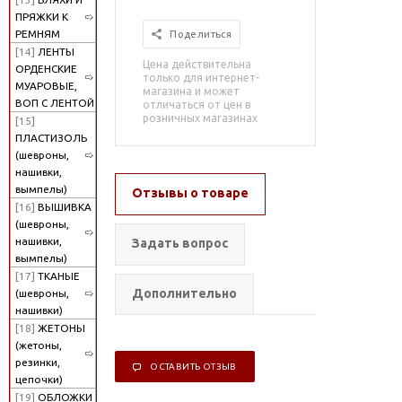
ПРЯЖКИ К
РЕМНЯМ
Поделиться
[14]
ЛЕНТЫ
Цена действительна
ОРДЕНСКИЕ
только для интернет-
МУАРОВЫЕ,
магазина и может
ВОП С ЛЕНТОЙ
отличаться от цен в
розничных магазинах
[15]
ПЛАСТИЗОЛЬ
(шевроны,
нашивки,
вымпелы)
Отзывы о товаре
[16]
ВЫШИВКА
(шевроны,
нашивки,
Задать вопрос
вымпелы)
[17]
ТКАНЫЕ
Дополнительно
(шевроны,
нашивки)
[18]
ЖЕТОНЫ
(жетоны,
резинки,
ОСТАВИТЬ ОТЗЫВ
цепочки)
[19]
ОБЛОЖКИ