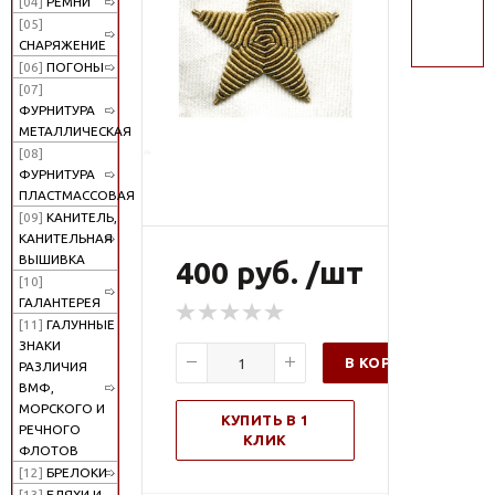
[04]
РЕМНИ
поиск
[05]
СНАРЯЖЕНИЕ
[06]
ПОГОНЫ
[07]
ФУРНИТУРА
МЕТАЛЛИЧЕСКАЯ
[08]
ФУРНИТУРА
ПЛАСТМАССОВАЯ
[09]
КАНИТЕЛЬ,
КАНИТЕЛЬНАЯ
ВЫШИВКА
400 руб. /шт
[10]
ГАЛАНТЕРЕЯ
[11]
ГАЛУННЫЕ
ЗНАКИ
В КОРЗИНУ
РАЗЛИЧИЯ
ВМФ,
МОРСКОГО И
КУПИТЬ В 1
РЕЧНОГО
КЛИК
ФЛОТОВ
[12]
БРЕЛОКИ
[13]
БЛЯХИ И