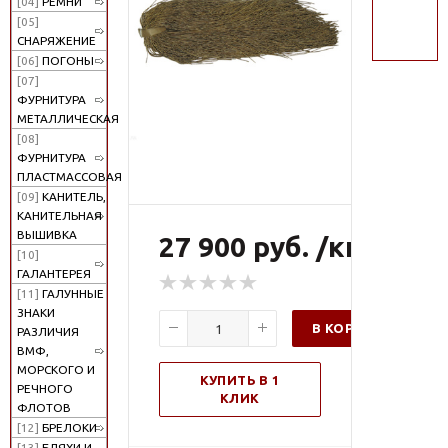
[04]
РЕМНИ
поиск
[05]
СНАРЯЖЕНИЕ
[06]
ПОГОНЫ
[07]
ФУРНИТУРА
МЕТАЛЛИЧЕСКАЯ
[08]
ФУРНИТУРА
ПЛАСТМАССОВАЯ
[09]
КАНИТЕЛЬ,
КАНИТЕЛЬНАЯ
ВЫШИВКА
27 900 руб. /кг
[10]
ГАЛАНТЕРЕЯ
[11]
ГАЛУННЫЕ
ЗНАКИ
В КОРЗИНУ
РАЗЛИЧИЯ
ВМФ,
МОРСКОГО И
КУПИТЬ В 1
РЕЧНОГО
КЛИК
ФЛОТОВ
[12]
БРЕЛОКИ
[13]
БЛЯХИ И