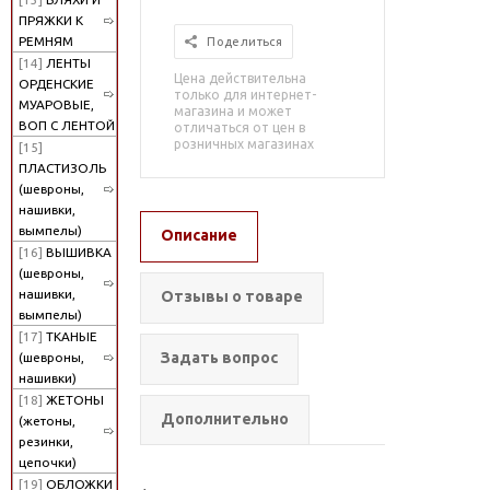
ПРЯЖКИ К
РЕМНЯМ
Поделиться
[14]
ЛЕНТЫ
Цена действительна
ОРДЕНСКИЕ
только для интернет-
МУАРОВЫЕ,
магазина и может
ВОП С ЛЕНТОЙ
отличаться от цен в
розничных магазинах
[15]
ПЛАСТИЗОЛЬ
(шевроны,
нашивки,
вымпелы)
Описание
[16]
ВЫШИВКА
(шевроны,
нашивки,
Отзывы о товаре
вымпелы)
[17]
ТКАНЫЕ
Задать вопрос
(шевроны,
нашивки)
[18]
ЖЕТОНЫ
Дополнительно
(жетоны,
резинки,
цепочки)
[19]
ОБЛОЖКИ