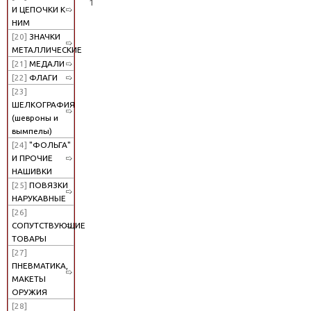
1
И ЦЕПОЧКИ К
НИМ
[20]
ЗНАЧКИ
МЕТАЛЛИЧЕСКИЕ
[21]
МЕДАЛИ
[22]
ФЛАГИ
[23]
ШЕЛКОГРАФИЯ
(шевроны и
вымпелы)
[24]
"ФОЛЬГА"
И ПРОЧИЕ
НАШИВКИ
[25]
ПОВЯЗКИ
НАРУКАВНЫЕ
[26]
СОПУТСТВУЮЩИЕ
ТОВАРЫ
[27]
ПНЕВМАТИКА,
МАКЕТЫ
ОРУЖИЯ
[28]