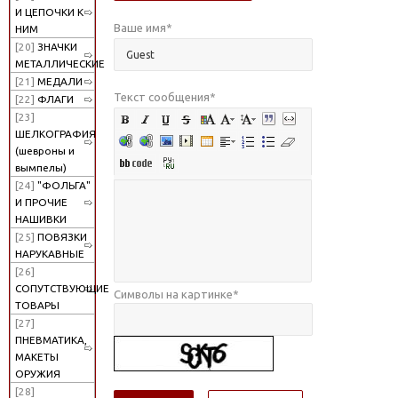
И ЦЕПОЧКИ К
Ваше имя
*
НИМ
[20]
ЗНАЧКИ
МЕТАЛЛИЧЕСКИЕ
[21]
МЕДАЛИ
Текст сообщения
*
[22]
ФЛАГИ
[23]
ШЕЛКОГРАФИЯ
(шевроны и
вымпелы)
[24]
"ФОЛЬГА"
И ПРОЧИЕ
НАШИВКИ
[25]
ПОВЯЗКИ
НАРУКАВНЫЕ
[26]
СОПУТСТВУЮЩИЕ
Символы на картинке
*
ТОВАРЫ
[27]
ПНЕВМАТИКА,
МАКЕТЫ
ОРУЖИЯ
[28]