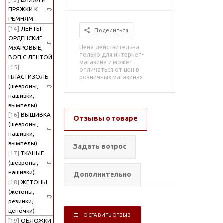
ПРЯЖКИ К
РЕМНЯМ
[14]
ЛЕНТЫ
Поделиться
ОРДЕНСКИЕ
Цена действительна
МУАРОВЫЕ,
только для интернет-
ВОП С ЛЕНТОЙ
магазина и может
[15]
отличаться от цен в
ПЛАСТИЗОЛЬ
розничных магазинах
(шевроны,
нашивки,
вымпелы)
[16]
ВЫШИВКА
Отзывы о товаре
(шевроны,
нашивки,
вымпелы)
Задать вопрос
[17]
ТКАНЫЕ
(шевроны,
нашивки)
Дополнительно
[18]
ЖЕТОНЫ
(жетоны,
резинки,
цепочки)
ОСТАВИТЬ ОТЗЫВ
[19]
ОБЛОЖКИ