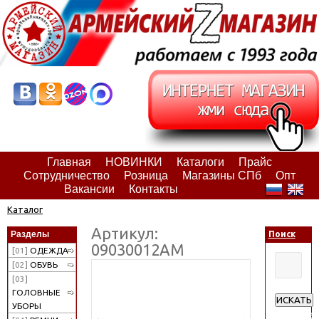
Главная
НОВИНКИ
Каталоги
Прайс
Сотрудничество
Розница
Магазины СПб
Опт
Вакансии
Контакты
Каталог
Артикул:
Разделы
Поиск
09030012АМ
[01]
ОДЕЖДА
[02]
ОБУВЬ
[03]
ГОЛОВНЫЕ
ИСКАТЬ
УБОРЫ
Расширен