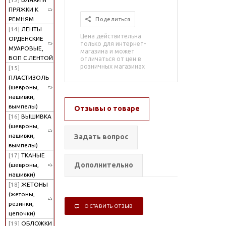
ПРЯЖКИ К
РЕМНЯМ
Поделиться
[14]
ЛЕНТЫ
Цена действительна
ОРДЕНСКИЕ
только для интернет-
МУАРОВЫЕ,
магазина и может
ВОП С ЛЕНТОЙ
отличаться от цен в
розничных магазинах
[15]
ПЛАСТИЗОЛЬ
(шевроны,
нашивки,
вымпелы)
Отзывы о товаре
[16]
ВЫШИВКА
(шевроны,
нашивки,
Задать вопрос
вымпелы)
[17]
ТКАНЫЕ
Дополнительно
(шевроны,
нашивки)
[18]
ЖЕТОНЫ
(жетоны,
резинки,
ОСТАВИТЬ ОТЗЫВ
цепочки)
[19]
ОБЛОЖКИ