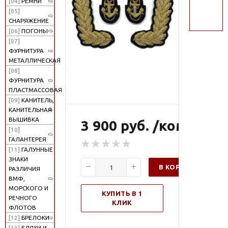
[04]
РЕМНИ
поиск
[05]
СНАРЯЖЕНИЕ
[06]
ПОГОНЫ
[07]
ФУРНИТУРА
МЕТАЛЛИЧЕСКАЯ
[08]
ФУРНИТУРА
ПЛАСТМАССОВАЯ
[09]
КАНИТЕЛЬ,
КАНИТЕЛЬНАЯ
ВЫШИВКА
3 900 руб. /компл
[10]
ГАЛАНТЕРЕЯ
[11]
ГАЛУННЫЕ
ЗНАКИ
В КОРЗИНУ
РАЗЛИЧИЯ
ВМФ,
МОРСКОГО И
КУПИТЬ В 1
РЕЧНОГО
КЛИК
ФЛОТОВ
[12]
БРЕЛОКИ
[13]
БЛЯХИ И