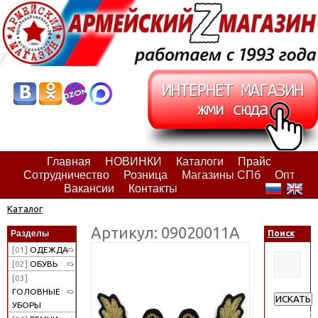
Главная
НОВИНКИ
Каталоги
Прайс
Сотрудничество
Розница
Магазины СПб
Опт
Вакансии
Контакты
Каталог
Артикул: 09020011А
Разделы
Поиск
[01]
ОДЕЖДА
[02]
ОБУВЬ
[03]
ГОЛОВНЫЕ
ИСКАТЬ
УБОРЫ
Расширен