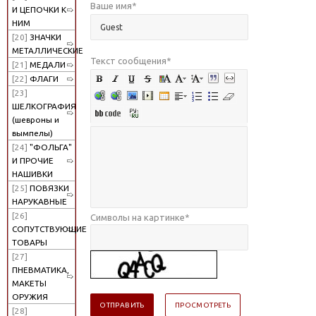
Ваше имя
*
И ЦЕПОЧКИ К
НИМ
[20]
ЗНАЧКИ
МЕТАЛЛИЧЕСКИЕ
Текст сообщения
*
[21]
МЕДАЛИ
[22]
ФЛАГИ
[23]
ШЕЛКОГРАФИЯ
(шевроны и
вымпелы)
[24]
"ФОЛЬГА"
И ПРОЧИЕ
НАШИВКИ
[25]
ПОВЯЗКИ
НАРУКАВНЫЕ
[26]
Символы на картинке
*
СОПУТСТВУЮЩИЕ
ТОВАРЫ
[27]
ПНЕВМАТИКА,
МАКЕТЫ
ОРУЖИЯ
[28]