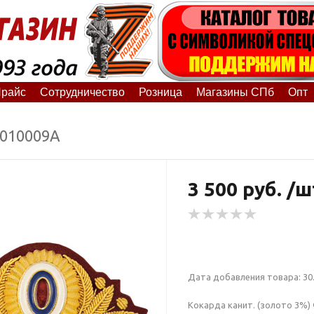
райс
Сотрудничество
Розница
Магазины СПб
Опт
9010009А
3 500 руб. /ш
Дата добавления товара: 30.
Кокарда канит. (золото 3%)