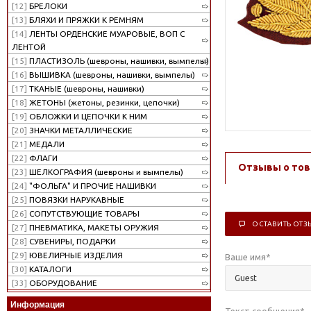
[12]
БРЕЛОКИ
[13]
БЛЯХИ И ПРЯЖКИ К РЕМНЯМ
[14]
ЛЕНТЫ ОРДЕНСКИЕ МУАРОВЫЕ, ВОП С
ЛЕНТОЙ
[15]
ПЛАСТИЗОЛЬ (шевроны, нашивки, вымпелы)
[16]
ВЫШИВКА (шевроны, нашивки, вымпелы)
[17]
ТКАНЫЕ (шевроны, нашивки)
[18]
ЖЕТОНЫ (жетоны, резинки, цепочки)
[19]
ОБЛОЖКИ И ЦЕПОЧКИ К НИМ
[20]
ЗНАЧКИ МЕТАЛЛИЧЕСКИЕ
[21]
МЕДАЛИ
[22]
ФЛАГИ
Отзывы о тов
[23]
ШЕЛКОГРАФИЯ (шевроны и вымпелы)
[24]
"ФОЛЬГА" И ПРОЧИЕ НАШИВКИ
[25]
ПОВЯЗКИ НАРУКАВНЫЕ
[26]
СОПУТСТВУЮЩИЕ ТОВАРЫ
ОСТАВИТЬ ОТЗ
[27]
ПНЕВМАТИКА, МАКЕТЫ ОРУЖИЯ
[28]
СУВЕНИРЫ, ПОДАРКИ
[29]
ЮВЕЛИРНЫЕ ИЗДЕЛИЯ
Ваше имя
*
[30]
КАТАЛОГИ
[33]
ОБОРУДОВАНИЕ
Информация
Текст сообщения
*