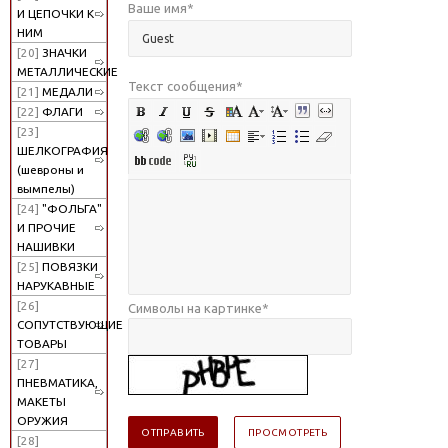
Ваше имя
*
И ЦЕПОЧКИ К
НИМ
[20]
ЗНАЧКИ
МЕТАЛЛИЧЕСКИЕ
Текст сообщения
*
[21]
МЕДАЛИ
[22]
ФЛАГИ
[23]
ШЕЛКОГРАФИЯ
(шевроны и
вымпелы)
[24]
"ФОЛЬГА"
И ПРОЧИЕ
НАШИВКИ
[25]
ПОВЯЗКИ
НАРУКАВНЫЕ
[26]
Символы на картинке
*
СОПУТСТВУЮЩИЕ
ТОВАРЫ
[27]
ПНЕВМАТИКА,
МАКЕТЫ
ОРУЖИЯ
[28]