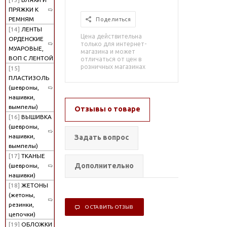
ПРЯЖКИ К
РЕМНЯМ
Поделиться
[14]
ЛЕНТЫ
Цена действительна
ОРДЕНСКИЕ
только для интернет-
МУАРОВЫЕ,
магазина и может
ВОП С ЛЕНТОЙ
отличаться от цен в
розничных магазинах
[15]
ПЛАСТИЗОЛЬ
(шевроны,
нашивки,
вымпелы)
Отзывы о товаре
[16]
ВЫШИВКА
(шевроны,
нашивки,
Задать вопрос
вымпелы)
[17]
ТКАНЫЕ
Дополнительно
(шевроны,
нашивки)
[18]
ЖЕТОНЫ
(жетоны,
резинки,
ОСТАВИТЬ ОТЗЫВ
цепочки)
[19]
ОБЛОЖКИ