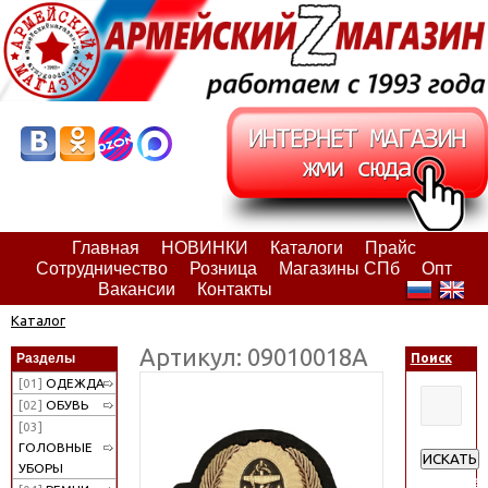
Главная
НОВИНКИ
Каталоги
Прайс
Сотрудничество
Розница
Магазины СПб
Опт
Вакансии
Контакты
Каталог
Артикул: 09010018А
Разделы
Поиск
[01]
ОДЕЖДА
[02]
ОБУВЬ
[03]
ГОЛОВНЫЕ
ИСКАТЬ
УБОРЫ
Расширен