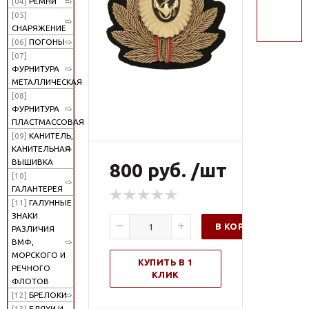
[04]
РЕМНИ
поиск
[05]
СНАРЯЖЕНИЕ
[06]
ПОГОНЫ
[07]
ФУРНИТУРА
МЕТАЛЛИЧЕСКАЯ
[08]
ФУРНИТУРА
ПЛАСТМАССОВАЯ
[09]
КАНИТЕЛЬ,
КАНИТЕЛЬНАЯ
ВЫШИВКА
800 руб. /шт
[10]
ГАЛАНТЕРЕЯ
[11]
ГАЛУННЫЕ
ЗНАКИ
В КОРЗИНУ
РАЗЛИЧИЯ
ВМФ,
МОРСКОГО И
КУПИТЬ В 1
РЕЧНОГО
КЛИК
ФЛОТОВ
[12]
БРЕЛОКИ
[13]
БЛЯХИ И