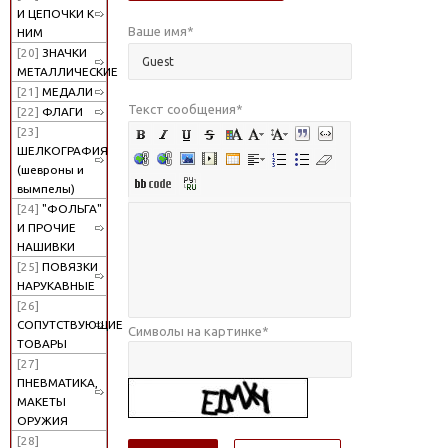
И ЦЕПОЧКИ К
Ваше имя
*
НИМ
[20]
ЗНАЧКИ
МЕТАЛЛИЧЕСКИЕ
[21]
МЕДАЛИ
Текст сообщения
*
[22]
ФЛАГИ
[23]
ШЕЛКОГРАФИЯ
(шевроны и
вымпелы)
[24]
"ФОЛЬГА"
И ПРОЧИЕ
НАШИВКИ
[25]
ПОВЯЗКИ
НАРУКАВНЫЕ
[26]
СОПУТСТВУЮЩИЕ
Символы на картинке
*
ТОВАРЫ
[27]
ПНЕВМАТИКА,
МАКЕТЫ
ОРУЖИЯ
[28]