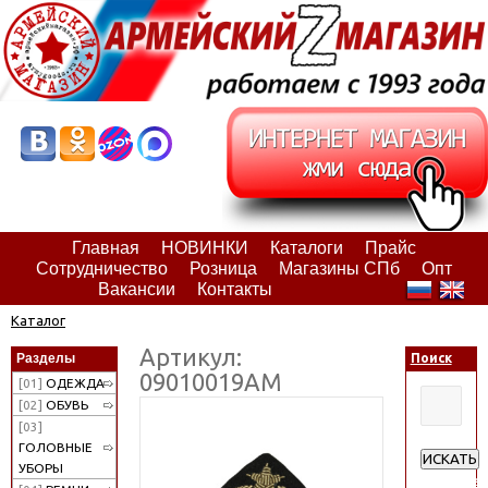
Главная
НОВИНКИ
Каталоги
Прайс
Сотрудничество
Розница
Магазины СПб
Опт
Вакансии
Контакты
Каталог
Артикул:
Разделы
Поиск
09010019АМ
[01]
ОДЕЖДА
[02]
ОБУВЬ
[03]
ГОЛОВНЫЕ
ИСКАТЬ
УБОРЫ
Расширен