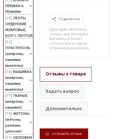
ПРЯЖКИ К
РЕМНЯМ
[14]
ЛЕНТЫ
Поделиться
ОРДЕНСКИЕ
Цена действительна
МУАРОВЫЕ,
только для интернет-
ВОП С ЛЕНТОЙ
магазина и может
[15]
отличаться от цен в
ПЛАСТИЗОЛЬ
розничных магазинах
(шевроны,
нашивки,
вымпелы)
[16]
ВЫШИВКА
Отзывы о товаре
(шевроны,
нашивки,
вымпелы)
Задать вопрос
[17]
ТКАНЫЕ
(шевроны,
нашивки)
Дополнительно
[18]
ЖЕТОНЫ
(жетоны,
резинки,
цепочки)
ОСТАВИТЬ ОТЗЫВ
[19]
ОБЛОЖКИ