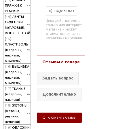
ПРЯЖКИ К
РЕМНЯМ
Поделиться
[14]
ЛЕНТЫ
Цена действительна
ОРДЕНСКИЕ
только для интернет-
МУАРОВЫЕ,
магазина и может
ВОП С ЛЕНТОЙ
отличаться от цен в
розничных магазинах
[15]
ПЛАСТИЗОЛЬ
(шевроны,
нашивки,
вымпелы)
Отзывы о товаре
[16]
ВЫШИВКА
(шевроны,
нашивки,
Задать вопрос
вымпелы)
[17]
ТКАНЫЕ
Дополнительно
(шевроны,
нашивки)
[18]
ЖЕТОНЫ
(жетоны,
резинки,
ОСТАВИТЬ ОТЗЫВ
цепочки)
[19]
ОБЛОЖКИ