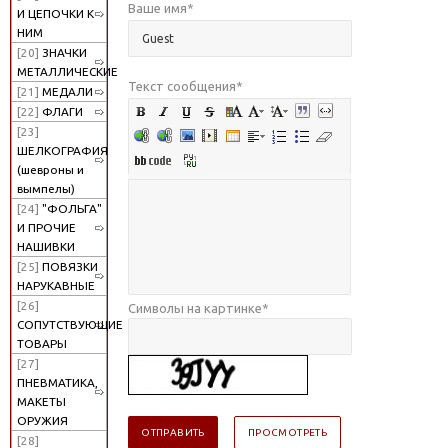
Ваше имя
*
И ЦЕПОЧКИ К
НИМ
[20]
ЗНАЧКИ
МЕТАЛЛИЧЕСКИЕ
Текст сообщения
*
[21]
МЕДАЛИ
[22]
ФЛАГИ
[23]
ШЕЛКОГРАФИЯ
(шевроны и
вымпелы)
[24]
"ФОЛЬГА"
И ПРОЧИЕ
НАШИВКИ
[25]
ПОВЯЗКИ
НАРУКАВНЫЕ
[26]
Символы на картинке
*
СОПУТСТВУЮЩИЕ
ТОВАРЫ
[27]
ПНЕВМАТИКА,
МАКЕТЫ
ОРУЖИЯ
[28]