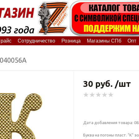
райс
Сотрудничество
Розница
Магазины СПб
Опт
8040056А
30 руб. /шт
Дата добавления товара: 08.
Буква на погоны пласт. "К" зол