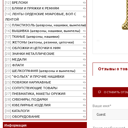
[12]
БРЕЛОКИ
[13]
БЛЯХИ И ПРЯЖКИ К РЕМНЯМ
[14]
ЛЕНТЫ ОРДЕНСКИЕ МУАРОВЫЕ, ВОП С
ЛЕНТОЙ
[15]
ПЛАСТИЗОЛЬ (шевроны, нашивки, вымпелы)
[16]
ВЫШИВКА (шевроны, нашивки, вымпелы)
[17]
ТКАНЫЕ (шевроны, нашивки)
[18]
ЖЕТОНЫ (жетоны, резинки, цепочки)
[19]
ОБЛОЖКИ И ЦЕПОЧКИ К НИМ
[20]
ЗНАЧКИ МЕТАЛЛИЧЕСКИЕ
[21]
МЕДАЛИ
[22]
ФЛАГИ
Отзывы о тов
[23]
ШЕЛКОГРАФИЯ (шевроны и вымпелы)
[24]
"ФОЛЬГА" И ПРОЧИЕ НАШИВКИ
[25]
ПОВЯЗКИ НАРУКАВНЫЕ
[26]
СОПУТСТВУЮЩИЕ ТОВАРЫ
ОСТАВИТЬ ОТЗ
[27]
ПНЕВМАТИКА, МАКЕТЫ ОРУЖИЯ
[28]
СУВЕНИРЫ, ПОДАРКИ
[29]
ЮВЕЛИРНЫЕ ИЗДЕЛИЯ
Ваше имя
*
[30]
КАТАЛОГИ
[33]
ОБОРУДОВАНИЕ
Информация
Текст сообщения
*