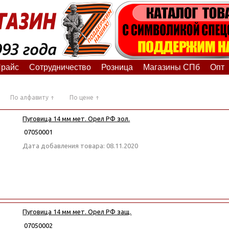
райс
Сотрудничество
Розница
Магазины СПб
Опт
По алфавиту
По цене
Пуговица 14 мм мет. Орел РФ зол.
07050001
Дата добавления товара: 08.11.2020
Пуговица 14 мм мет. Орел РФ защ.
07050002