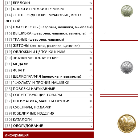
[12]
БРЕЛОКИ
[13]
БЛЯХИ И ПРЯЖКИ К РЕМНЯМ
[14]
ЛЕНТЫ ОРДЕНСКИЕ МУАРОВЫЕ, ВОП С
ЛЕНТОЙ
[15]
ПЛАСТИЗОЛЬ (шевроны, нашивки, вымпелы)
[16]
ВЫШИВКА (шевроны, нашивки, вымпелы)
[17]
ТКАНЫЕ (шевроны, нашивки)
[18]
ЖЕТОНЫ (жетоны, резинки, цепочки)
[19]
ОБЛОЖКИ И ЦЕПОЧКИ К НИМ
[20]
ЗНАЧКИ МЕТАЛЛИЧЕСКИЕ
[21]
МЕДАЛИ
[22]
ФЛАГИ
[23]
ШЕЛКОГРАФИЯ (шевроны и вымпелы)
[24]
"ФОЛЬГА" И ПРОЧИЕ НАШИВКИ
[25]
ПОВЯЗКИ НАРУКАВНЫЕ
[26]
СОПУТСТВУЮЩИЕ ТОВАРЫ
[27]
ПНЕВМАТИКА, МАКЕТЫ ОРУЖИЯ
[28]
СУВЕНИРЫ, ПОДАРКИ
[29]
ЮВЕЛИРНЫЕ ИЗДЕЛИЯ
[30]
КАТАЛОГИ
[33]
ОБОРУДОВАНИЕ
Информация