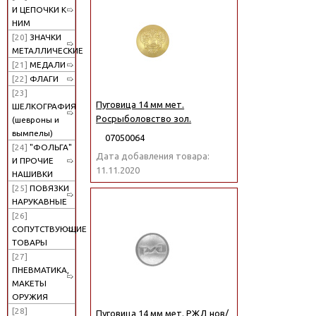
И ЦЕПОЧКИ К
НИМ
[20]
ЗНАЧКИ
МЕТАЛЛИЧЕСКИЕ
[21]
МЕДАЛИ
[22]
ФЛАГИ
[23]
Пуговица 14 мм мет.
ШЕЛКОГРАФИЯ
Росрыболовство зол.
(шевроны и
вымпелы)
07050064
[24]
"ФОЛЬГА"
Дата добавления товара:
И ПРОЧИЕ
11.11.2020
НАШИВКИ
[25]
ПОВЯЗКИ
НАРУКАВНЫЕ
[26]
СОПУТСТВУЮЩИЕ
ТОВАРЫ
[27]
ПНЕВМАТИКА,
МАКЕТЫ
ОРУЖИЯ
[28]
Пуговица 14 мм мет. РЖД нов/