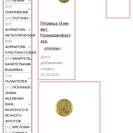
[04]
РЕМНИ
поиск
[05]
СНАРЯЖЕНИЕ
[06]
ПОГОНЫ
Пуговица 14 мм
[07]
мет.
ФУРНИТУРА
Росморречфлот
МЕТАЛЛИЧЕСКАЯ
зол.
[08]
ФУРНИТУРА
07050061
ПЛАСТМАССОВАЯ
Дата
[09]
КАНИТЕЛЬ,
добавления
КАНИТЕЛЬНАЯ
товара:
ВЫШИВКА
30.10.2020
[10]
ГАЛАНТЕРЕЯ
[11]
ГАЛУННЫЕ
ЗНАКИ
РАЗЛИЧИЯ
ВМФ,
МОРСКОГО И
РЕЧНОГО
ФЛОТОВ
[12]
БРЕЛОКИ
[13]
БЛЯХИ И