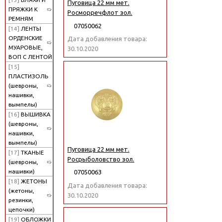
Пуговица 22 мм мет.
ПРЯЖКИ К
Росморречфлот зол.
РЕМНЯМ
07050062
[14]
ЛЕНТЫ
ОРДЕНСКИЕ
Дата добавления товара:
МУАРОВЫЕ,
30.10.2020
ВОП С ЛЕНТОЙ
[15]
ПЛАСТИЗОЛЬ
(шевроны,
нашивки,
вымпелы)
[16]
ВЫШИВКА
(шевроны,
нашивки,
вымпелы)
Пуговица 22 мм мет.
[17]
ТКАНЫЕ
Росрыболовство зол.
(шевроны,
нашивки)
07050063
[18]
ЖЕТОНЫ
Дата добавления товара:
(жетоны,
30.10.2020
резинки,
цепочки)
[19]
ОБЛОЖКИ