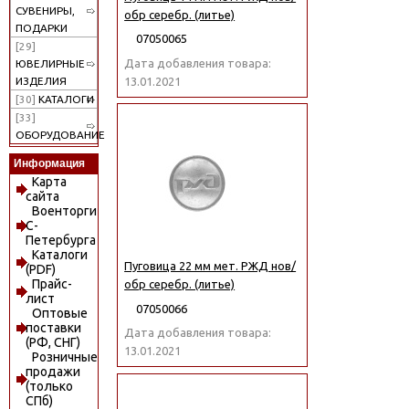
СУВЕНИРЫ,
обр серебр. (литье)
ПОДАРКИ
07050065
[29]
Дата добавления товара:
ЮВЕЛИРНЫЕ
13.01.2021
ИЗДЕЛИЯ
[30]
КАТАЛОГИ
[33]
ОБОРУДОВАНИЕ
Информация
Карта
сайта
Военторги
С-
Петербурга
Каталоги
Пуговица 22 мм мет. РЖД нов/
(PDF)
Прайс-
обр серебр. (литье)
лист
07050066
Оптовые
поставки
Дата добавления товара:
(РФ, СНГ)
13.01.2021
Розничные
продажи
(только
СПб)