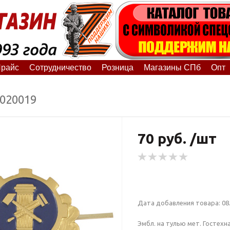
райс
Сотрудничество
Розница
Магазины СПб
Опт
7020019
70 руб. /шт
Дата добавления товара: 08.
Эмбл. на тулью мет. Гостех