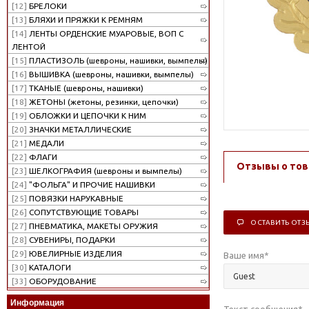
[12]
БРЕЛОКИ
[13]
БЛЯХИ И ПРЯЖКИ К РЕМНЯМ
[14]
ЛЕНТЫ ОРДЕНСКИЕ МУАРОВЫЕ, ВОП С
ЛЕНТОЙ
[15]
ПЛАСТИЗОЛЬ (шевроны, нашивки, вымпелы)
[16]
ВЫШИВКА (шевроны, нашивки, вымпелы)
[17]
ТКАНЫЕ (шевроны, нашивки)
[18]
ЖЕТОНЫ (жетоны, резинки, цепочки)
[19]
ОБЛОЖКИ И ЦЕПОЧКИ К НИМ
[20]
ЗНАЧКИ МЕТАЛЛИЧЕСКИЕ
[21]
МЕДАЛИ
[22]
ФЛАГИ
Отзывы о тов
[23]
ШЕЛКОГРАФИЯ (шевроны и вымпелы)
[24]
"ФОЛЬГА" И ПРОЧИЕ НАШИВКИ
[25]
ПОВЯЗКИ НАРУКАВНЫЕ
[26]
СОПУТСТВУЮЩИЕ ТОВАРЫ
ОСТАВИТЬ ОТЗ
[27]
ПНЕВМАТИКА, МАКЕТЫ ОРУЖИЯ
[28]
СУВЕНИРЫ, ПОДАРКИ
[29]
ЮВЕЛИРНЫЕ ИЗДЕЛИЯ
Ваше имя
*
[30]
КАТАЛОГИ
[33]
ОБОРУДОВАНИЕ
Информация
Текст сообщения
*