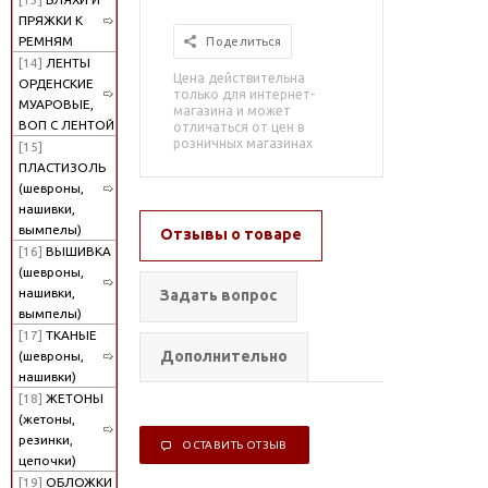
ПРЯЖКИ К
РЕМНЯМ
Поделиться
[14]
ЛЕНТЫ
Цена действительна
ОРДЕНСКИЕ
только для интернет-
МУАРОВЫЕ,
магазина и может
ВОП С ЛЕНТОЙ
отличаться от цен в
розничных магазинах
[15]
ПЛАСТИЗОЛЬ
(шевроны,
нашивки,
вымпелы)
Отзывы о товаре
[16]
ВЫШИВКА
(шевроны,
нашивки,
Задать вопрос
вымпелы)
[17]
ТКАНЫЕ
Дополнительно
(шевроны,
нашивки)
[18]
ЖЕТОНЫ
(жетоны,
резинки,
ОСТАВИТЬ ОТЗЫВ
цепочки)
[19]
ОБЛОЖКИ