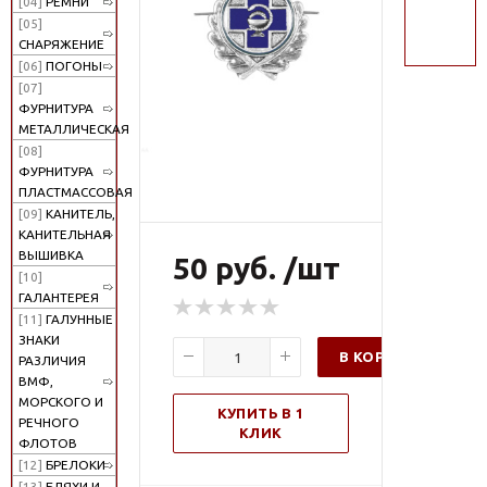
[04]
РЕМНИ
поиск
[05]
СНАРЯЖЕНИЕ
[06]
ПОГОНЫ
[07]
ФУРНИТУРА
МЕТАЛЛИЧЕСКАЯ
[08]
ФУРНИТУРА
ПЛАСТМАССОВАЯ
[09]
КАНИТЕЛЬ,
КАНИТЕЛЬНАЯ
ВЫШИВКА
50 руб. /шт
[10]
ГАЛАНТЕРЕЯ
[11]
ГАЛУННЫЕ
ЗНАКИ
В КОРЗИНУ
РАЗЛИЧИЯ
ВМФ,
МОРСКОГО И
КУПИТЬ В 1
РЕЧНОГО
КЛИК
ФЛОТОВ
[12]
БРЕЛОКИ
[13]
БЛЯХИ И