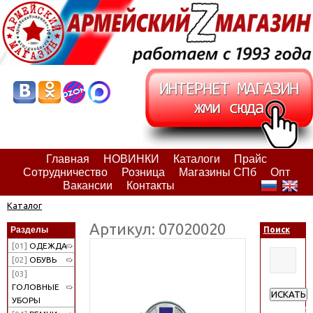
Главная
НОВИНКИ
Каталоги
Прайс
Сотрудничество
Розница
Магазины СПб
Опт
Вакансии
Контакты
Каталог
Артикул: 07020020
Разделы
Поиск
[01]
ОДЕЖДА
[02]
ОБУВЬ
[03]
ГОЛОВНЫЕ
ИСКАТЬ
УБОРЫ
Расширен