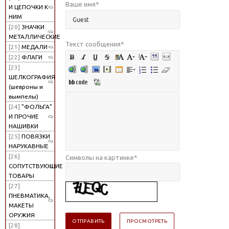
Ваше имя
*
И ЦЕПОЧКИ К
НИМ
[20]
ЗНАЧКИ
МЕТАЛЛИЧЕСКИЕ
Текст сообщения
*
[21]
МЕДАЛИ
[22]
ФЛАГИ
[23]
ШЕЛКОГРАФИЯ
(шевроны и
вымпелы)
[24]
"ФОЛЬГА"
И ПРОЧИЕ
НАШИВКИ
[25]
ПОВЯЗКИ
НАРУКАВНЫЕ
[26]
Символы на картинке
*
СОПУТСТВУЮЩИЕ
ТОВАРЫ
[27]
ПНЕВМАТИКА,
МАКЕТЫ
ОРУЖИЯ
[28]