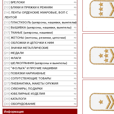
[12]
БРЕЛОКИ
[13]
БЛЯХИ И ПРЯЖКИ К РЕМНЯМ
[14]
ЛЕНТЫ ОРДЕНСКИЕ МУАРОВЫЕ, ВОП С
ЛЕНТОЙ
[15]
ПЛАСТИЗОЛЬ (шевроны, нашивки, вымпелы)
[16]
ВЫШИВКА (шевроны, нашивки, вымпелы)
[17]
ТКАНЫЕ (шевроны, нашивки)
[18]
ЖЕТОНЫ (жетоны, резинки, цепочки)
[19]
ОБЛОЖКИ И ЦЕПОЧКИ К НИМ
[20]
ЗНАЧКИ МЕТАЛЛИЧЕСКИЕ
[21]
МЕДАЛИ
[22]
ФЛАГИ
[23]
ШЕЛКОГРАФИЯ (шевроны и вымпелы)
[24]
"ФОЛЬГА" И ПРОЧИЕ НАШИВКИ
[25]
ПОВЯЗКИ НАРУКАВНЫЕ
[26]
СОПУТСТВУЮЩИЕ ТОВАРЫ
[27]
ПНЕВМАТИКА, МАКЕТЫ ОРУЖИЯ
[28]
СУВЕНИРЫ, ПОДАРКИ
[29]
ЮВЕЛИРНЫЕ ИЗДЕЛИЯ
[30]
КАТАЛОГИ
[33]
ОБОРУДОВАНИЕ
Информация