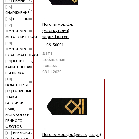
[04]
РЕМНИ
поиск
[05]
СНАРЯЖЕНИЕ
[06]
ПОГОНЫ
Погоны мор.фл.
[07]
(жестк., галун)
ФУРНИТУРА
черн.: 1 катег.
МЕТАЛЛИЧЕСКАЯ
[08]
06150001
ФУРНИТУРА
Дата
ПЛАСТМАССОВАЯ
добавления
[09]
КАНИТЕЛЬ,
товара:
КАНИТЕЛЬНАЯ
08.11.2020
ВЫШИВКА
[10]
ГАЛАНТЕРЕЯ
[11]
ГАЛУННЫЕ
ЗНАКИ
РАЗЛИЧИЯ
ВМФ,
МОРСКОГО И
РЕЧНОГО
ФЛОТОВ
[12]
БРЕЛОКИ
Погоны мор.фл. (жестк., галун)
[13]
БЛЯХИ И