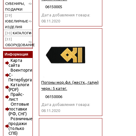
СУВЕНИРЫ,
06150005
ПОДАРКИ
Дата добавления товара:
[29]
08.11.2020
ЮВЕЛИРНЫЕ
ИЗДЕЛИЯ
[30]
КАТАЛОГИ
[33]
ОБОРУДОВАНИЕ
Информация
Карта
сайта
Военторги
С-
Петербурга
Погоны мор.фл. (жестк., галун)
Каталоги
черн.: 5 катег.
(PDF)
Прайс-
06150006
лист
Оптовые
Дата добавления товара:
поставки
08.11.2020
(РФ, СНГ)
Розничные
продажи
(только
СПб)