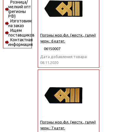
Розница/
мелкий опт
(регионы
РФ)
Изготовим
на заказ
Ищем
поставщиков
Погоны мор.фл. (жестк., галун)
Контактная
черн.: 6 катег.
информация
06150007
Дата добавления товара:
08.11.2020
Погоны мор.фл. (жестк., галун)
черн.: 7 катег.