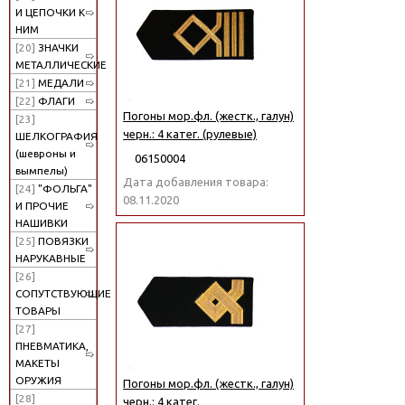
И ЦЕПОЧКИ К
НИМ
[20]
ЗНАЧКИ
МЕТАЛЛИЧЕСКИЕ
[21]
МЕДАЛИ
[22]
ФЛАГИ
Погоны мор.фл. (жестк., галун)
[23]
черн.: 4 катег. (рулевые)
ШЕЛКОГРАФИЯ
(шевроны и
06150004
вымпелы)
Дата добавления товара:
[24]
"ФОЛЬГА"
08.11.2020
И ПРОЧИЕ
НАШИВКИ
[25]
ПОВЯЗКИ
НАРУКАВНЫЕ
[26]
СОПУТСТВУЮЩИЕ
ТОВАРЫ
[27]
ПНЕВМАТИКА,
МАКЕТЫ
ОРУЖИЯ
Погоны мор.фл. (жестк., галун)
[28]
черн.: 4 катег.