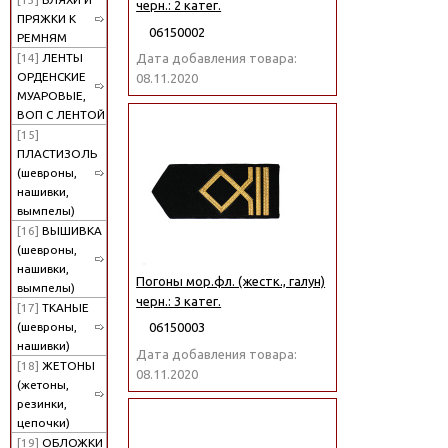
черн.: 2 катег.
ПРЯЖКИ К
06150002
РЕМНЯМ
[14]
ЛЕНТЫ
Дата добавления товара:
ОРДЕНСКИЕ
08.11.2020
МУАРОВЫЕ,
ВОП С ЛЕНТОЙ
[15]
ПЛАСТИЗОЛЬ
(шевроны,
нашивки,
вымпелы)
[16]
ВЫШИВКА
(шевроны,
нашивки,
Погоны мор.фл. (жестк., галун)
вымпелы)
черн.: 3 катег.
[17]
ТКАНЫЕ
(шевроны,
06150003
нашивки)
Дата добавления товара:
[18]
ЖЕТОНЫ
08.11.2020
(жетоны,
резинки,
цепочки)
[19]
ОБЛОЖКИ