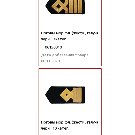
Погоны мор.фл. (жестк., галун)
черн.: 9 катег.
06150010
Дата добавления товара:
08.11.2020
Погоны мор.фл. (жестк., галун)
черн.: 10 катег.