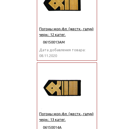
Погоны мор.фл. (жестк., галун)
черн.: 12 катег.
06150013АМ
Дата добавления товара:
08.11.2020
Погоны мор.фл. (жестк., галун)
черн.: 13 катег.
06150014А