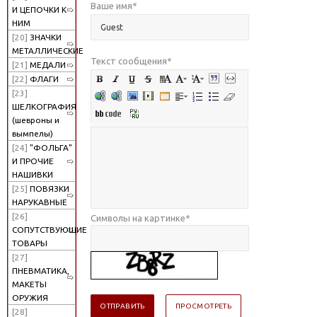
Ваше имя
*
И ЦЕПОЧКИ К
НИМ
[20]
ЗНАЧКИ
МЕТАЛЛИЧЕСКИЕ
Текст сообщения
*
[21]
МЕДАЛИ
[22]
ФЛАГИ
[23]
ШЕЛКОГРАФИЯ
(шевроны и
вымпелы)
[24]
"ФОЛЬГА"
И ПРОЧИЕ
НАШИВКИ
[25]
ПОВЯЗКИ
НАРУКАВНЫЕ
[26]
Символы на картинке
*
СОПУТСТВУЮЩИЕ
ТОВАРЫ
[27]
ПНЕВМАТИКА,
МАКЕТЫ
ОРУЖИЯ
[28]