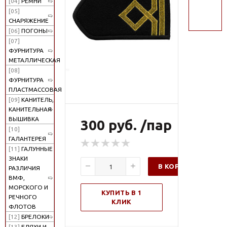
[04]
РЕМНИ
поиск
[05]
СНАРЯЖЕНИЕ
[06]
ПОГОНЫ
[07]
ФУРНИТУРА
МЕТАЛЛИЧЕСКАЯ
[08]
ФУРНИТУРА
ПЛАСТМАССОВАЯ
[09]
КАНИТЕЛЬ,
КАНИТЕЛЬНАЯ
ВЫШИВКА
300 руб. /пар
[10]
ГАЛАНТЕРЕЯ
[11]
ГАЛУННЫЕ
ЗНАКИ
В КОРЗИНУ
РАЗЛИЧИЯ
ВМФ,
МОРСКОГО И
КУПИТЬ В 1
РЕЧНОГО
КЛИК
ФЛОТОВ
[12]
БРЕЛОКИ
[13]
БЛЯХИ И