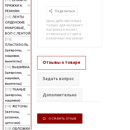
ПРЯЖКИ К
РЕМНЯМ
Поделиться
[14]
ЛЕНТЫ
Цена действительна
ОРДЕНСКИЕ
только для интернет-
МУАРОВЫЕ,
магазина и может
ВОП С ЛЕНТОЙ
отличаться от цен в
розничных магазинах
[15]
ПЛАСТИЗОЛЬ
(шевроны,
нашивки,
вымпелы)
Отзывы о товаре
[16]
ВЫШИВКА
(шевроны,
нашивки,
Задать вопрос
вымпелы)
[17]
ТКАНЫЕ
Дополнительно
(шевроны,
нашивки)
[18]
ЖЕТОНЫ
(жетоны,
резинки,
ОСТАВИТЬ ОТЗЫВ
цепочки)
[19]
ОБЛОЖКИ