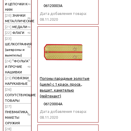
И ЦЕПОЧКИ К
06120003А
НИМ
Дата добавления товара:
[20]
ЗНАЧКИ
08.11.2020
МЕТАЛЛИЧЕСКИЕ
[21]
МЕДАЛИ
[22]
ФЛАГИ
[23]
ШЕЛКОГРАФИЯ
(шевроны и
вымпелы)
[24]
"ФОЛЬГА"
И ПРОЧИЕ
НАШИВКИ
[25]
ПОВЯЗКИ
Погоны парадные золотые
НАРУКАВНЫЕ
(шелк) с 1 красн. просв.,
[26]
вышит. канителью
СОПУТСТВУЮЩИЕ
(лейтенант)
ТОВАРЫ
06120004А
[27]
Дата добавления товара:
ПНЕВМАТИКА,
08.11.2020
МАКЕТЫ
ОРУЖИЯ
[28]