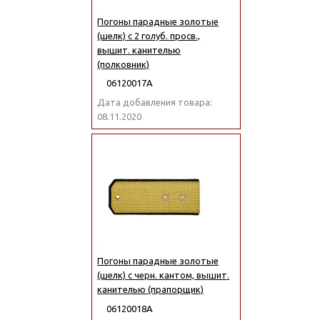
Погоны парадные золотые
(шелк) с 2 голуб. просв.,
вышит. канителью
(полковник)
06120017А
Дата добавления товара:
08.11.2020
Погоны парадные золотые
(шелк) с черн. кантом, вышит.
канителью (прапорщик)
06120018А