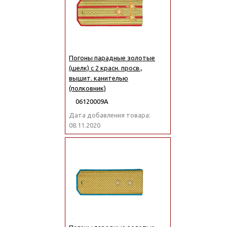
Погоны парадные золотые
(шелк) с 2 красн. просв.,
вышит. канителью
(полковник)
06120009А
Дата добавления товара:
08.11.2020