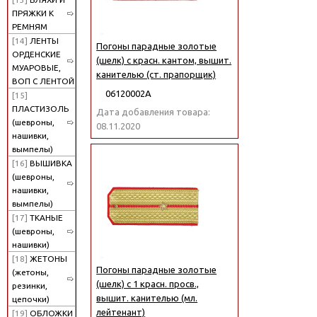
ПРЯЖКИ К
РЕМНЯМ
[14]
ЛЕНТЫ
Погоны парадные золотые
ОРДЕНСКИЕ
(шелк) с красн. кантом, вышит.
МУАРОВЫЕ,
канителью (ст. прапорщик)
ВОП С ЛЕНТОЙ
06120002А
[15]
ПЛАСТИЗОЛЬ
Дата добавления товара:
(шевроны,
08.11.2020
нашивки,
вымпелы)
[16]
ВЫШИВКА
(шевроны,
нашивки,
вымпелы)
[17]
ТКАНЫЕ
(шевроны,
нашивки)
[18]
ЖЕТОНЫ
Погоны парадные золотые
(жетоны,
(шелк) с 1 красн. просв.,
резинки,
вышит. канителью (мл.
цепочки)
лейтенант)
[19]
ОБЛОЖКИ