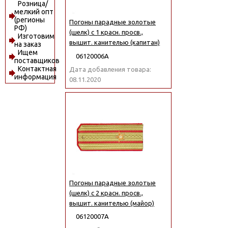
Розница/
мелкий опт
(регионы
Погоны парадные золотые
РФ)
(шелк) с 1 красн. просв.,
Изготовим
вышит. канителью (капитан)
на заказ
Ищем
06120006А
поставщиков
Контактная
Дата добавления товара:
информация
08.11.2020
Погоны парадные золотые
(шелк) с 2 красн. просв.,
вышит. канителью (майор)
06120007А