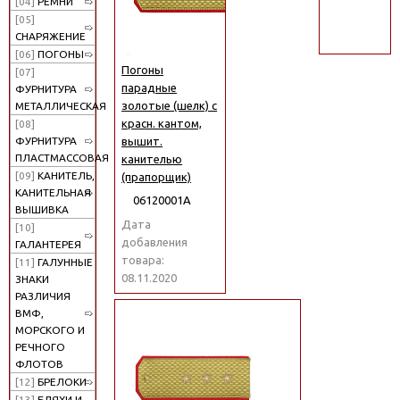
[04]
РЕМНИ
поиск
[05]
СНАРЯЖЕНИЕ
[06]
ПОГОНЫ
Погоны
[07]
парадные
ФУРНИТУРА
золотые (шелк) с
МЕТАЛЛИЧЕСКАЯ
красн. кантом,
[08]
вышит.
ФУРНИТУРА
ПЛАСТМАССОВАЯ
канителью
[09]
КАНИТЕЛЬ,
(прапорщик)
КАНИТЕЛЬНАЯ
06120001А
ВЫШИВКА
Дата
[10]
добавления
ГАЛАНТЕРЕЯ
товара:
[11]
ГАЛУННЫЕ
08.11.2020
ЗНАКИ
РАЗЛИЧИЯ
ВМФ,
МОРСКОГО И
РЕЧНОГО
ФЛОТОВ
[12]
БРЕЛОКИ
[13]
БЛЯХИ И