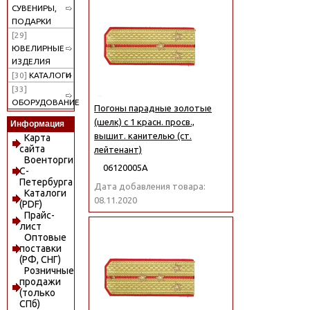
СУВЕНИРЫ,
ПОДАРКИ
[29]
ЮВЕЛИРНЫЕ
ИЗДЕЛИЯ
[30]
КАТАЛОГИ
[33]
ОБОРУДОВАНИЕ
Погоны парадные золотые
(шелк) с 1 красн. просв.,
Информация
вышит. канителью (ст.
Карта
сайта
лейтенант)
Военторги
06120005А
С-
Петербурга
Дата добавления товара:
Каталоги
08.11.2020
(PDF)
Прайс-
лист
Оптовые
поставки
(РФ, СНГ)
Розничные
продажи
(только
СПб)