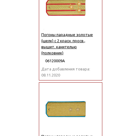
Погоны парадные золотые
(шелк) с 2 красн. просв.,
вышит. канителью
(полковник)
06120009А
Дата добавления товара:
08.11.2020