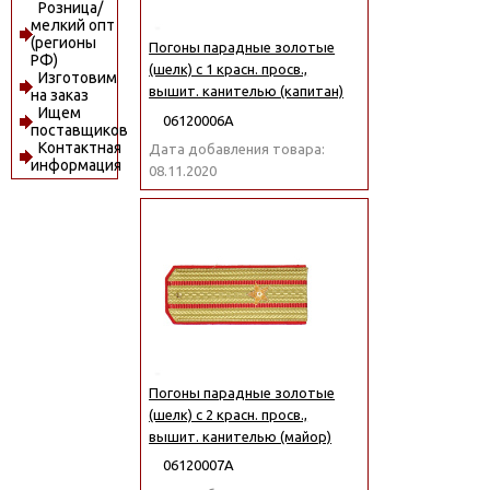
Розница/
мелкий опт
(регионы
Погоны парадные золотые
РФ)
(шелк) с 1 красн. просв.,
Изготовим
вышит. канителью (капитан)
на заказ
Ищем
06120006А
поставщиков
Контактная
Дата добавления товара:
информация
08.11.2020
Погоны парадные золотые
(шелк) с 2 красн. просв.,
вышит. канителью (майор)
06120007А