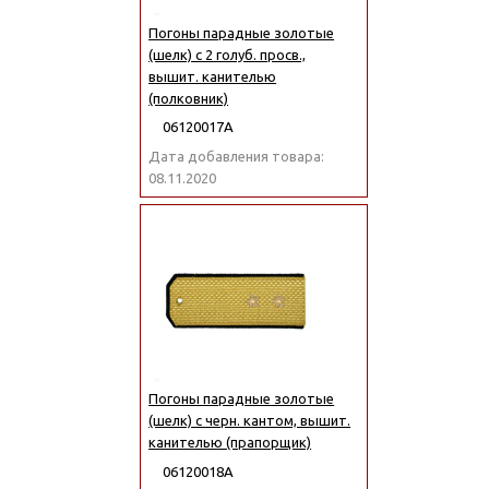
Погоны парадные золотые
(шелк) с 2 голуб. просв.,
вышит. канителью
(полковник)
06120017А
Дата добавления товара:
08.11.2020
Погоны парадные золотые
(шелк) с черн. кантом, вышит.
канителью (прапорщик)
06120018А