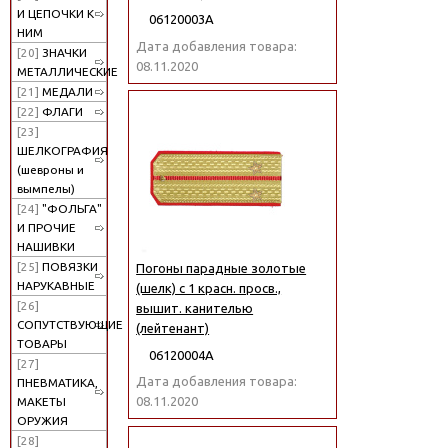
И ЦЕПОЧКИ К
06120003А
НИМ
Дата добавления товара:
[20]
ЗНАЧКИ
08.11.2020
МЕТАЛЛИЧЕСКИЕ
[21]
МЕДАЛИ
[22]
ФЛАГИ
[23]
ШЕЛКОГРАФИЯ
(шевроны и
вымпелы)
[24]
"ФОЛЬГА"
И ПРОЧИЕ
НАШИВКИ
[25]
ПОВЯЗКИ
Погоны парадные золотые
НАРУКАВНЫЕ
(шелк) с 1 красн. просв.,
[26]
вышит. канителью
СОПУТСТВУЮЩИЕ
(лейтенант)
ТОВАРЫ
06120004А
[27]
Дата добавления товара:
ПНЕВМАТИКА,
08.11.2020
МАКЕТЫ
ОРУЖИЯ
[28]