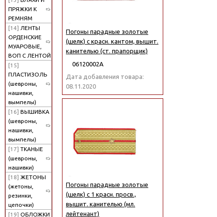
ПРЯЖКИ К
РЕМНЯМ
[14]
ЛЕНТЫ
Погоны парадные золотые
ОРДЕНСКИЕ
(шелк) с красн. кантом, вышит.
МУАРОВЫЕ,
канителью (ст. прапорщик)
ВОП С ЛЕНТОЙ
06120002А
[15]
ПЛАСТИЗОЛЬ
Дата добавления товара:
(шевроны,
08.11.2020
нашивки,
вымпелы)
[16]
ВЫШИВКА
(шевроны,
нашивки,
вымпелы)
[17]
ТКАНЫЕ
(шевроны,
нашивки)
[18]
ЖЕТОНЫ
Погоны парадные золотые
(жетоны,
(шелк) с 1 красн. просв.,
резинки,
вышит. канителью (мл.
цепочки)
лейтенант)
[19]
ОБЛОЖКИ