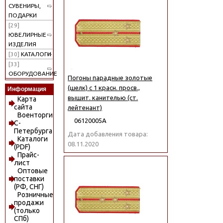
СУВЕНИРЫ,
ПОДАРКИ
[29]
ЮВЕЛИРНЫЕ
ИЗДЕЛИЯ
[30]
КАТАЛОГИ
[33]
ОБОРУДОВАНИЕ
Погоны парадные золотые
(шелк) с 1 красн. просв.,
Информация
вышит. канителью (ст.
Карта
сайта
лейтенант)
Военторги
06120005А
С-
Петербурга
Дата добавления товара:
Каталоги
08.11.2020
(PDF)
Прайс-
лист
Оптовые
поставки
(РФ, СНГ)
Розничные
продажи
(только
СПб)