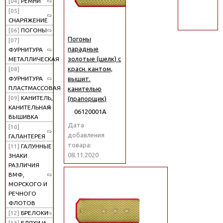
[04]
РЕМНИ
поиск
[05]
СНАРЯЖЕНИЕ
[06]
ПОГОНЫ
Погоны
[07]
парадные
ФУРНИТУРА
золотые (шелк) с
МЕТАЛЛИЧЕСКАЯ
красн. кантом,
[08]
вышит.
ФУРНИТУРА
ПЛАСТМАССОВАЯ
канителью
[09]
КАНИТЕЛЬ,
(прапорщик)
КАНИТЕЛЬНАЯ
06120001А
ВЫШИВКА
Дата
[10]
добавления
ГАЛАНТЕРЕЯ
товара:
[11]
ГАЛУННЫЕ
08.11.2020
ЗНАКИ
РАЗЛИЧИЯ
ВМФ,
МОРСКОГО И
РЕЧНОГО
ФЛОТОВ
[12]
БРЕЛОКИ
[13]
БЛЯХИ И