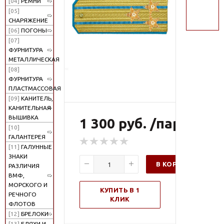
[04]
РЕМНИ
поиск
[05]
СНАРЯЖЕНИЕ
[06]
ПОГОНЫ
[07]
ФУРНИТУРА
МЕТАЛЛИЧЕСКАЯ
[08]
ФУРНИТУРА
ПЛАСТМАССОВАЯ
[09]
КАНИТЕЛЬ,
КАНИТЕЛЬНАЯ
ВЫШИВКА
1 300 руб. /пар
[10]
ГАЛАНТЕРЕЯ
[11]
ГАЛУННЫЕ
ЗНАКИ
В КОРЗИНУ
РАЗЛИЧИЯ
ВМФ,
МОРСКОГО И
КУПИТЬ В 1
РЕЧНОГО
КЛИК
ФЛОТОВ
[12]
БРЕЛОКИ
[13]
БЛЯХИ И