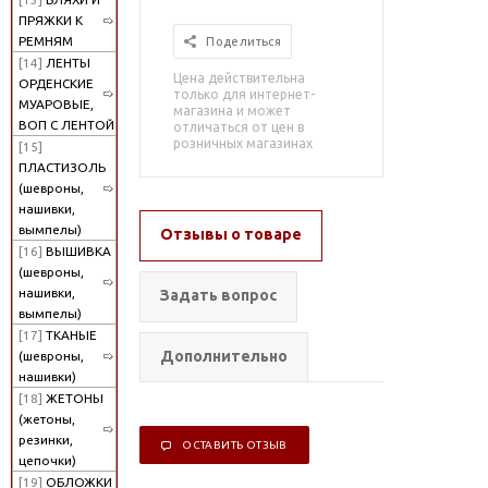
ПРЯЖКИ К
РЕМНЯМ
Поделиться
[14]
ЛЕНТЫ
Цена действительна
ОРДЕНСКИЕ
только для интернет-
МУАРОВЫЕ,
магазина и может
ВОП С ЛЕНТОЙ
отличаться от цен в
розничных магазинах
[15]
ПЛАСТИЗОЛЬ
(шевроны,
нашивки,
вымпелы)
Отзывы о товаре
[16]
ВЫШИВКА
(шевроны,
нашивки,
Задать вопрос
вымпелы)
[17]
ТКАНЫЕ
Дополнительно
(шевроны,
нашивки)
[18]
ЖЕТОНЫ
(жетоны,
резинки,
ОСТАВИТЬ ОТЗЫВ
цепочки)
[19]
ОБЛОЖКИ