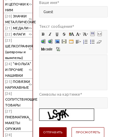
Ваше имя
*
И ЦЕПОЧКИ К
НИМ
[20]
ЗНАЧКИ
МЕТАЛЛИЧЕСКИЕ
Текст сообщения
*
[21]
МЕДАЛИ
[22]
ФЛАГИ
[23]
ШЕЛКОГРАФИЯ
(шевроны и
вымпелы)
[24]
"ФОЛЬГА"
И ПРОЧИЕ
НАШИВКИ
[25]
ПОВЯЗКИ
НАРУКАВНЫЕ
[26]
Символы на картинке
*
СОПУТСТВУЮЩИЕ
ТОВАРЫ
[27]
ПНЕВМАТИКА,
МАКЕТЫ
ОРУЖИЯ
[28]