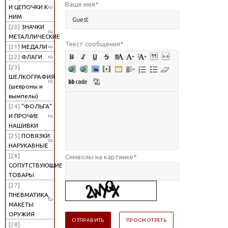
Ваше имя
*
И ЦЕПОЧКИ К
НИМ
[20]
ЗНАЧКИ
МЕТАЛЛИЧЕСКИЕ
Текст сообщения
*
[21]
МЕДАЛИ
[22]
ФЛАГИ
[23]
ШЕЛКОГРАФИЯ
(шевроны и
вымпелы)
[24]
"ФОЛЬГА"
И ПРОЧИЕ
НАШИВКИ
[25]
ПОВЯЗКИ
НАРУКАВНЫЕ
[26]
Символы на картинке
*
СОПУТСТВУЮЩИЕ
ТОВАРЫ
[27]
ПНЕВМАТИКА,
МАКЕТЫ
ОРУЖИЯ
[28]