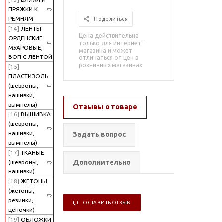
ПРЯЖКИ К
РЕМНЯМ
Поделиться
[14]
ЛЕНТЫ
Цена действительна
ОРДЕНСКИЕ
только для интернет-
МУАРОВЫЕ,
магазина и может
ВОП С ЛЕНТОЙ
отличаться от цен в
розничных магазинах
[15]
ПЛАСТИЗОЛЬ
(шевроны,
нашивки,
вымпелы)
Отзывы о товаре
[16]
ВЫШИВКА
(шевроны,
нашивки,
Задать вопрос
вымпелы)
[17]
ТКАНЫЕ
Дополнительно
(шевроны,
нашивки)
[18]
ЖЕТОНЫ
(жетоны,
резинки,
ОСТАВИТЬ ОТЗЫВ
цепочки)
[19]
ОБЛОЖКИ