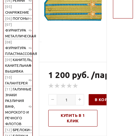
[04]
РЕМНИ
поиск
[05]
СНАРЯЖЕНИЕ
[06]
ПОГОНЫ
[07]
ФУРНИТУРА
МЕТАЛЛИЧЕСКАЯ
[08]
ФУРНИТУРА
ПЛАСТМАССОВАЯ
[09]
КАНИТЕЛЬ,
КАНИТЕЛЬНАЯ
ВЫШИВКА
1 200 руб. /пар
[10]
ГАЛАНТЕРЕЯ
[11]
ГАЛУННЫЕ
ЗНАКИ
В КОРЗИНУ
РАЗЛИЧИЯ
ВМФ,
МОРСКОГО И
КУПИТЬ В 1
РЕЧНОГО
КЛИК
ФЛОТОВ
[12]
БРЕЛОКИ
[13]
БЛЯХИ И