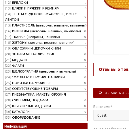
[12]
БРЕЛОКИ
[13]
БЛЯХИ И ПРЯЖКИ К РЕМНЯМ
[14]
ЛЕНТЫ ОРДЕНСКИЕ МУАРОВЫЕ, ВОП С
ЛЕНТОЙ
[15]
ПЛАСТИЗОЛЬ (шевроны, нашивки, вымпелы)
[16]
ВЫШИВКА (шевроны, нашивки, вымпелы)
[17]
ТКАНЫЕ (шевроны, нашивки)
[18]
ЖЕТОНЫ (жетоны, резинки, цепочки)
[19]
ОБЛОЖКИ И ЦЕПОЧКИ К НИМ
[20]
ЗНАЧКИ МЕТАЛЛИЧЕСКИЕ
[21]
МЕДАЛИ
[22]
ФЛАГИ
Отзывы о тов
[23]
ШЕЛКОГРАФИЯ (шевроны и вымпелы)
[24]
"ФОЛЬГА" И ПРОЧИЕ НАШИВКИ
[25]
ПОВЯЗКИ НАРУКАВНЫЕ
[26]
СОПУТСТВУЮЩИЕ ТОВАРЫ
ОСТАВИТЬ ОТЗ
[27]
ПНЕВМАТИКА, МАКЕТЫ ОРУЖИЯ
[28]
СУВЕНИРЫ, ПОДАРКИ
[29]
ЮВЕЛИРНЫЕ ИЗДЕЛИЯ
Ваше имя
*
[30]
КАТАЛОГИ
[33]
ОБОРУДОВАНИЕ
Информация
Текст сообщения
*