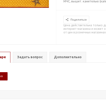
МЧС, вышит. канителью (кап
Поделиться
Цена действительна только д
интернет-магазина и может о
от цен в розничных магазинах
аре
Задать вопрос
Дополнительно
ЫВ