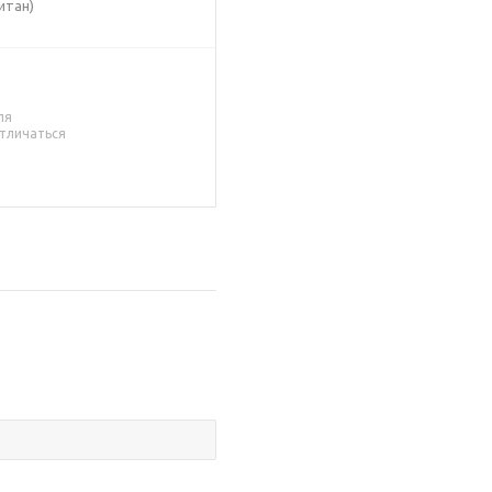
итан)
ля
тличаться