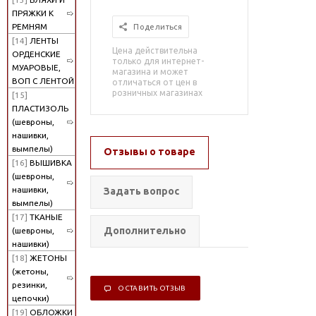
ПРЯЖКИ К
РЕМНЯМ
Поделиться
[14]
ЛЕНТЫ
Цена действительна
ОРДЕНСКИЕ
только для интернет-
МУАРОВЫЕ,
магазина и может
ВОП С ЛЕНТОЙ
отличаться от цен в
розничных магазинах
[15]
ПЛАСТИЗОЛЬ
(шевроны,
нашивки,
вымпелы)
Отзывы о товаре
[16]
ВЫШИВКА
(шевроны,
нашивки,
Задать вопрос
вымпелы)
[17]
ТКАНЫЕ
Дополнительно
(шевроны,
нашивки)
[18]
ЖЕТОНЫ
(жетоны,
резинки,
ОСТАВИТЬ ОТЗЫВ
цепочки)
[19]
ОБЛОЖКИ