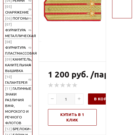
[04]
РЕМНИ
поиск
[05]
СНАРЯЖЕНИЕ
[06]
ПОГОНЫ
[07]
ФУРНИТУРА
МЕТАЛЛИЧЕСКАЯ
[08]
ФУРНИТУРА
ПЛАСТМАССОВАЯ
[09]
КАНИТЕЛЬ,
КАНИТЕЛЬНАЯ
ВЫШИВКА
1 200 руб. /пар
[10]
ГАЛАНТЕРЕЯ
[11]
ГАЛУННЫЕ
ЗНАКИ
В КОРЗИНУ
РАЗЛИЧИЯ
ВМФ,
МОРСКОГО И
КУПИТЬ В 1
РЕЧНОГО
КЛИК
ФЛОТОВ
[12]
БРЕЛОКИ
[13]
БЛЯХИ И