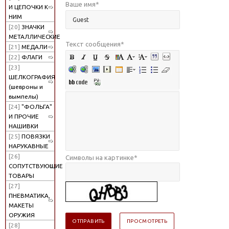
Ваше имя
*
И ЦЕПОЧКИ К
НИМ
[20]
ЗНАЧКИ
МЕТАЛЛИЧЕСКИЕ
Текст сообщения
*
[21]
МЕДАЛИ
[22]
ФЛАГИ
[23]
ШЕЛКОГРАФИЯ
(шевроны и
вымпелы)
[24]
"ФОЛЬГА"
И ПРОЧИЕ
НАШИВКИ
[25]
ПОВЯЗКИ
НАРУКАВНЫЕ
[26]
Символы на картинке
*
СОПУТСТВУЮЩИЕ
ТОВАРЫ
[27]
ПНЕВМАТИКА,
МАКЕТЫ
ОРУЖИЯ
[28]