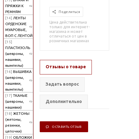
ПРЯЖКИ К
РЕМНЯМ
Поделиться
[14]
ЛЕНТЫ
Цена действительна
ОРДЕНСКИЕ
только для интернет-
МУАРОВЫЕ,
магазина и может
ВОП С ЛЕНТОЙ
отличаться от цен в
розничных магазинах
[15]
ПЛАСТИЗОЛЬ
(шевроны,
нашивки,
вымпелы)
Отзывы о товаре
[16]
ВЫШИВКА
(шевроны,
нашивки,
Задать вопрос
вымпелы)
[17]
ТКАНЫЕ
Дополнительно
(шевроны,
нашивки)
[18]
ЖЕТОНЫ
(жетоны,
резинки,
ОСТАВИТЬ ОТЗЫВ
цепочки)
[19]
ОБЛОЖКИ