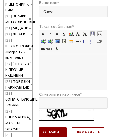
Ваше имя
*
И ЦЕПОЧКИ К
НИМ
[20]
ЗНАЧКИ
МЕТАЛЛИЧЕСКИЕ
Текст сообщения
*
[21]
МЕДАЛИ
[22]
ФЛАГИ
[23]
ШЕЛКОГРАФИЯ
(шевроны и
вымпелы)
[24]
"ФОЛЬГА"
И ПРОЧИЕ
НАШИВКИ
[25]
ПОВЯЗКИ
НАРУКАВНЫЕ
[26]
Символы на картинке
*
СОПУТСТВУЮЩИЕ
ТОВАРЫ
[27]
ПНЕВМАТИКА,
МАКЕТЫ
ОРУЖИЯ
[28]