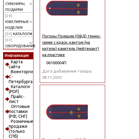
СУВЕНИРЫ,
ПОДАРКИ
[29]
ЮВЕЛИРНЫЕ
ИЗДЕЛИЯ
[30]
КАТАЛОГИ
Погоны Полиции (ОВД) темно-
[33]
синие с красн. кантом (на
ОБОРУДОВАНИЕ
китель) канитель (лейтенант)
на пластике
Информация
Карта
06100004П
сайта
Дата добавления товара:
Военторги
С-
08.11.2020
Петербурга
Каталоги
(PDF)
Прайс-
лист
Оптовые
поставки
(РФ, СНГ)
Розничные
продажи
(только
СПб)