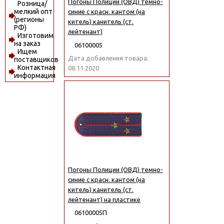
Погоны Полиции (ОВД) темно-
Розница/
мелкий опт
синие с красн. кантом (на
(регионы
китель) канитель (ст.
РФ)
лейтенант)
Изготовим
на заказ
06100005
Ищем
Дата добавления товара:
поставщиков
Контактная
08.11.2020
информация
Погоны Полиции (ОВД) темно-
синие с красн. кантом (на
китель) канитель (ст.
лейтенант) на пластике
06100005П