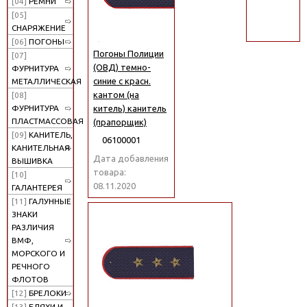
[04]
РЕМНИ
поиск
[05]
СНАРЯЖЕНИЕ
[06]
ПОГОНЫ
Погоны Полиции
[07]
(ОВД) темно-
ФУРНИТУРА
синие с красн.
МЕТАЛЛИЧЕСКАЯ
кантом (на
[08]
китель) канитель
ФУРНИТУРА
ПЛАСТМАССОВАЯ
(прапорщик)
[09]
КАНИТЕЛЬ,
06100001
КАНИТЕЛЬНАЯ
Дата добавления
ВЫШИВКА
товара:
[10]
08.11.2020
ГАЛАНТЕРЕЯ
[11]
ГАЛУННЫЕ
ЗНАКИ
РАЗЛИЧИЯ
ВМФ,
МОРСКОГО И
РЕЧНОГО
ФЛОТОВ
[12]
БРЕЛОКИ
[13]
БЛЯХИ И