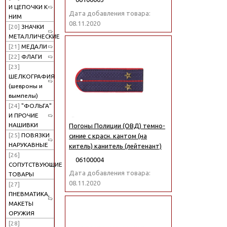
И ЦЕПОЧКИ К
Дата добавления товара:
НИМ
08.11.2020
[20]
ЗНАЧКИ
МЕТАЛЛИЧЕСКИЕ
[21]
МЕДАЛИ
[22]
ФЛАГИ
[23]
ШЕЛКОГРАФИЯ
(шевроны и
вымпелы)
[24]
"ФОЛЬГА"
И ПРОЧИЕ
НАШИВКИ
Погоны Полиции (ОВД) темно-
[25]
ПОВЯЗКИ
синие с красн. кантом (на
НАРУКАВНЫЕ
китель) канитель (лейтенант)
[26]
06100004
СОПУТСТВУЮЩИЕ
Дата добавления товара:
ТОВАРЫ
08.11.2020
[27]
ПНЕВМАТИКА,
МАКЕТЫ
ОРУЖИЯ
[28]