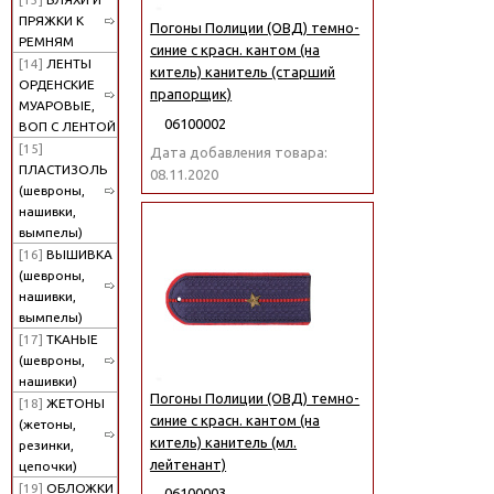
ПРЯЖКИ К
Погоны Полиции (ОВД) темно-
РЕМНЯМ
синие с красн. кантом (на
[14]
ЛЕНТЫ
китель) канитель (старший
ОРДЕНСКИЕ
прапорщик)
МУАРОВЫЕ,
06100002
ВОП С ЛЕНТОЙ
[15]
Дата добавления товара:
ПЛАСТИЗОЛЬ
08.11.2020
(шевроны,
нашивки,
вымпелы)
[16]
ВЫШИВКА
(шевроны,
нашивки,
вымпелы)
[17]
ТКАНЫЕ
(шевроны,
нашивки)
Погоны Полиции (ОВД) темно-
[18]
ЖЕТОНЫ
синие с красн. кантом (на
(жетоны,
китель) канитель (мл.
резинки,
лейтенант)
цепочки)
[19]
ОБЛОЖКИ
06100003