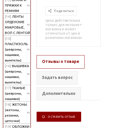
ПРЯЖКИ К
РЕМНЯМ
Поделиться
[14]
ЛЕНТЫ
Цена действительна
ОРДЕНСКИЕ
только для интернет-
МУАРОВЫЕ,
магазина и может
ВОП С ЛЕНТОЙ
отличаться от цен в
розничных магазинах
[15]
ПЛАСТИЗОЛЬ
(шевроны,
нашивки,
вымпелы)
Отзывы о товаре
[16]
ВЫШИВКА
(шевроны,
нашивки,
Задать вопрос
вымпелы)
[17]
ТКАНЫЕ
Дополнительно
(шевроны,
нашивки)
[18]
ЖЕТОНЫ
(жетоны,
резинки,
ОСТАВИТЬ ОТЗЫВ
цепочки)
[19]
ОБЛОЖКИ