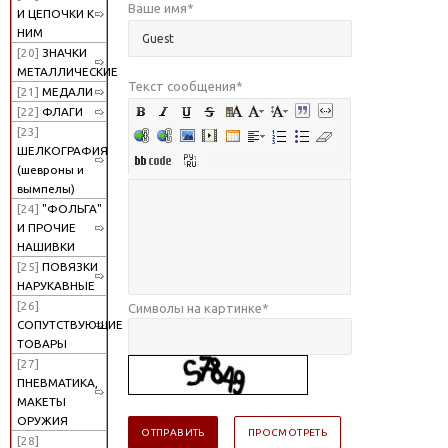
Ваше имя
*
И ЦЕПОЧКИ К
НИМ
[20]
ЗНАЧКИ
МЕТАЛЛИЧЕСКИЕ
Текст сообщения
*
[21]
МЕДАЛИ
[22]
ФЛАГИ
[23]
ШЕЛКОГРАФИЯ
(шевроны и
вымпелы)
[24]
"ФОЛЬГА"
И ПРОЧИЕ
НАШИВКИ
[25]
ПОВЯЗКИ
НАРУКАВНЫЕ
[26]
Символы на картинке
*
СОПУТСТВУЮЩИЕ
ТОВАРЫ
[27]
ПНЕВМАТИКА,
МАКЕТЫ
ОРУЖИЯ
[28]