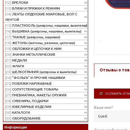
[12]
БРЕЛОКИ
[13]
БЛЯХИ И ПРЯЖКИ К РЕМНЯМ
[14]
ЛЕНТЫ ОРДЕНСКИЕ МУАРОВЫЕ, ВОП С
ЛЕНТОЙ
[15]
ПЛАСТИЗОЛЬ (шевроны, нашивки, вымпелы)
[16]
ВЫШИВКА (шевроны, нашивки, вымпелы)
[17]
ТКАНЫЕ (шевроны, нашивки)
[18]
ЖЕТОНЫ (жетоны, резинки, цепочки)
[19]
ОБЛОЖКИ И ЦЕПОЧКИ К НИМ
[20]
ЗНАЧКИ МЕТАЛЛИЧЕСКИЕ
[21]
МЕДАЛИ
[22]
ФЛАГИ
Отзывы о тов
[23]
ШЕЛКОГРАФИЯ (шевроны и вымпелы)
[24]
"ФОЛЬГА" И ПРОЧИЕ НАШИВКИ
[25]
ПОВЯЗКИ НАРУКАВНЫЕ
[26]
СОПУТСТВУЮЩИЕ ТОВАРЫ
ОСТАВИТЬ ОТЗ
[27]
ПНЕВМАТИКА, МАКЕТЫ ОРУЖИЯ
[28]
СУВЕНИРЫ, ПОДАРКИ
[29]
ЮВЕЛИРНЫЕ ИЗДЕЛИЯ
Ваше имя
*
[30]
КАТАЛОГИ
[33]
ОБОРУДОВАНИЕ
Информация
Текст сообщения
*