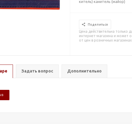
китель) канитель (майор)
Поделиться
Цена действительна только д
интернет-магазина и может о
от цен в розничных магазинах
аре
Задать вопрос
Дополнительно
ЫВ