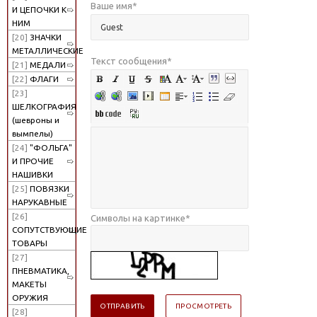
Ваше имя
*
И ЦЕПОЧКИ К
НИМ
[20]
ЗНАЧКИ
МЕТАЛЛИЧЕСКИЕ
Текст сообщения
*
[21]
МЕДАЛИ
[22]
ФЛАГИ
[23]
ШЕЛКОГРАФИЯ
(шевроны и
вымпелы)
[24]
"ФОЛЬГА"
И ПРОЧИЕ
НАШИВКИ
[25]
ПОВЯЗКИ
НАРУКАВНЫЕ
[26]
Символы на картинке
*
СОПУТСТВУЮЩИЕ
ТОВАРЫ
[27]
ПНЕВМАТИКА,
МАКЕТЫ
ОРУЖИЯ
[28]