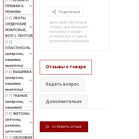
ПРЯЖКИ К
РЕМНЯМ
Поделиться
[14]
ЛЕНТЫ
Цена действительна
ОРДЕНСКИЕ
только для интернет-
МУАРОВЫЕ,
магазина и может
ВОП С ЛЕНТОЙ
отличаться от цен в
розничных магазинах
[15]
ПЛАСТИЗОЛЬ
(шевроны,
нашивки,
вымпелы)
Отзывы о товаре
[16]
ВЫШИВКА
(шевроны,
нашивки,
Задать вопрос
вымпелы)
[17]
ТКАНЫЕ
Дополнительно
(шевроны,
нашивки)
[18]
ЖЕТОНЫ
(жетоны,
резинки,
ОСТАВИТЬ ОТЗЫВ
цепочки)
[19]
ОБЛОЖКИ