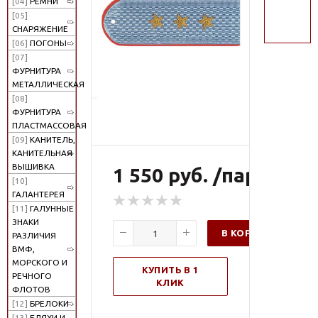
[04]
РЕМНИ
поиск
[05]
СНАРЯЖЕНИЕ
[06]
ПОГОНЫ
[07]
ФУРНИТУРА
МЕТАЛЛИЧЕСКАЯ
[08]
ФУРНИТУРА
ПЛАСТМАССОВАЯ
[09]
КАНИТЕЛЬ,
КАНИТЕЛЬНАЯ
ВЫШИВКА
1 550 руб. /пар
[10]
ГАЛАНТЕРЕЯ
[11]
ГАЛУННЫЕ
ЗНАКИ
В КОРЗИНУ
РАЗЛИЧИЯ
ВМФ,
МОРСКОГО И
КУПИТЬ В 1
РЕЧНОГО
КЛИК
ФЛОТОВ
[12]
БРЕЛОКИ
[13]
БЛЯХИ И