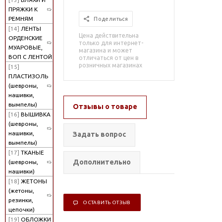
ПРЯЖКИ К
РЕМНЯМ
Поделиться
[14]
ЛЕНТЫ
Цена действительна
ОРДЕНСКИЕ
только для интернет-
МУАРОВЫЕ,
магазина и может
ВОП С ЛЕНТОЙ
отличаться от цен в
розничных магазинах
[15]
ПЛАСТИЗОЛЬ
(шевроны,
нашивки,
вымпелы)
Отзывы о товаре
[16]
ВЫШИВКА
(шевроны,
нашивки,
Задать вопрос
вымпелы)
[17]
ТКАНЫЕ
Дополнительно
(шевроны,
нашивки)
[18]
ЖЕТОНЫ
(жетоны,
резинки,
ОСТАВИТЬ ОТЗЫВ
цепочки)
[19]
ОБЛОЖКИ