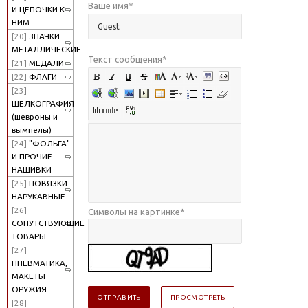
Ваше имя
*
И ЦЕПОЧКИ К
НИМ
[20]
ЗНАЧКИ
МЕТАЛЛИЧЕСКИЕ
Текст сообщения
*
[21]
МЕДАЛИ
[22]
ФЛАГИ
[23]
ШЕЛКОГРАФИЯ
(шевроны и
вымпелы)
[24]
"ФОЛЬГА"
И ПРОЧИЕ
НАШИВКИ
[25]
ПОВЯЗКИ
НАРУКАВНЫЕ
[26]
Символы на картинке
*
СОПУТСТВУЮЩИЕ
ТОВАРЫ
[27]
ПНЕВМАТИКА,
МАКЕТЫ
ОРУЖИЯ
[28]